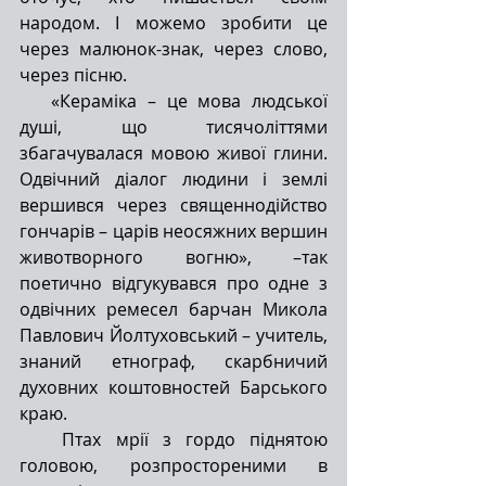
народом. І можемо зробити це 
через малюнок-знак, через слово, 
через пісню.
«Кераміка – це мова людської 
душі, що тисячоліттями 
збагачувалася мовою живої глини. 
Одвічний діалог людини і землі 
вершився через священнодійство 
гончарів – царів неосяжних вершин 
животворного вогню», –так 
поетично відгукувався про одне з 
одвічних ремесел барчан Микола 
Павлович Йолтуховський – учитель, 
знаний етнограф, скарбничий 
духовних коштовностей Барського 
краю.
Птах мрії з гордо піднятою 
головою, розпростореними в 