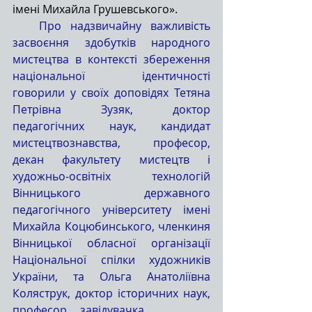
імені Михайла Грушевського».
   Про надзвичайну важливість 
засвоєння здобутків народного 
мистецтва в контексті збереження 
національної ідентичності 
говорили у своїх доповідях Тетяна 
Петрівна Зузяк, доктор 
педагогічних наук, кандидат 
мистецтвознавства, професор, 
декан факультету мистецтв і 
художньо-освітніх технологій 
Вінницького державного 
педагогічного університету імені 
Михайла Коцюбинського, членкиня 
Вінницької обласної організації 
Національної спілки художників 
України, та Ольга Анатоліївна 
Коляструк, доктор історичних наук, 
професор, завідувачка        