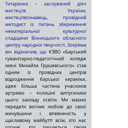
Титаренко – заслужений діяч 
мистецтв України, 
мистецтвознавець, провідний 
методист із питань збереження 
нематеріальної культурної 
спадщини Вінницького обласного 
центру народної творчості. Зокрема 
він відзначив, що 
КЗВО «Барський 
гуманітарно-педагогічний коледж 
імені Михайла Грушевського» став 
одним із провідних центрів 
відродження барської кераміки, 
адже більша частина учасників 
артревю – колишні випускники 
цього закладу освіти. Ми маємо 
передати вогник любові до своєї 
минувшини і впевненість у 
щасливому майбутті всім, хто нас 
оточує, хто пишається своїм 