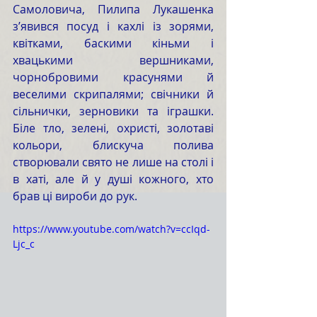
Самоловича, Пилипа Лукашенка 
з’явився посуд і кахлі із зорями, 
квітками, баскими кіньми і 
хвацькими вершниками, 
чорнобровими красунями й 
веселими скрипалями; свічники й 
сільнички, зерновики та іграшки. 
Біле тло, зелені, охристі, золотаві 
кольори, блискуча полива 
створювали свято не лише на столі і 
в хаті, але й у душі кожного, хто 
брав ці вироби до рук.
https://www.youtube.com/watch?v=ccIqd-
Ljc_c