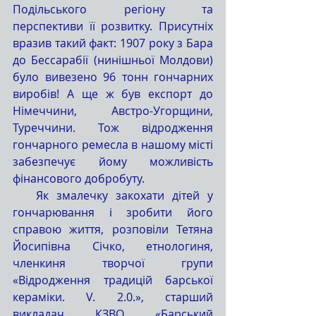
Подільського регіону та 
перспективи її розвитку. Присутніх 
вразив такий факт: 1907 року з Бара 
до Бессарабії (нинішньої Молдови) 
було вивезено 96 тонн гончарних 
виробів! А ще ж був експорт до 
Німеччини, Австро-Угорщини, 
Туреччини. Тож відродження 
гончарного ремесла в нашому місті 
забезпечує йому можливість 
фінансового добробуту.
   Як змалечку закохати дітей у 
гончарювання і зробити його 
справою життя, розповіли Тетяна 
Йосипівна Січко, етнологиня, 
членкиня творчої групи 
«Відродження традицій барської 
кераміки. V. 2.0.», старший 
викладач КЗВО «Барський 