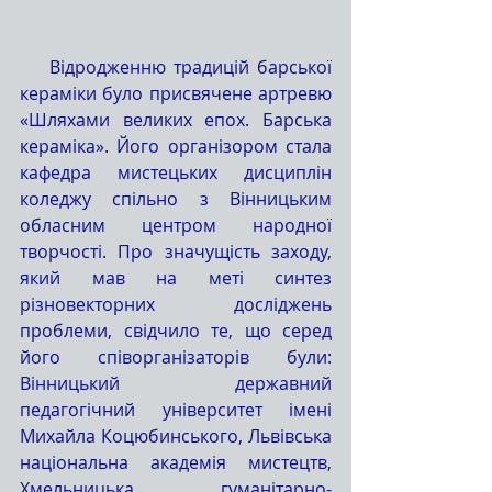
    Відродженню традицій барської 
кераміки було присвячене артревю 
«Шляхами великих епох. Барська 
кераміка». Його організором стала 
кафедра мистецьких дисциплін 
коледжу спільно з Вінницьким 
обласним центром народної 
творчості. Про значущість заходу, 
який мав на меті синтез 
різновекторних досліджень 
проблеми, свідчило те, що серед 
його співорганізаторів були: 
Вінницький державний 
педагогічний університет імені 
Михайла Коцюбинського, Львівська 
національна академія мистецтв, 
Хмельницька гуманітарно-