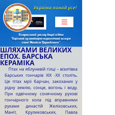
Комунальний заклад вищої освіти
"Барський гуманітарно-педагогічний коледж
імені Михайла Грушевського"
ШЛЯХАМИ ВЕЛИКИХ
ЕПОХ. БАРСЬКА
КЕРАМІКА
   Птах на яблуневій гілці – візитівка 
барських гончарів ХІХ -ХХ століть. 
Це птах мрії барчан, закоханих у 
рідну землю, сонце, вогонь і воду. 
При одвічному сонячному рухові 
гончарного кола під вправними 
руками династій Желіховських, 
Маніт, Круликовських, Павла 