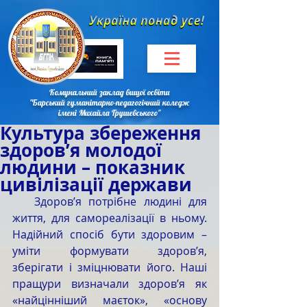
Комунальний заклад вищої освіти
"Барський гуманітарно-педагогічний коледж
імені Михайла Грушевського"
Культура збереження
здоров’я молодої
людини – показник
цивілізації держави
   Здоров’я потрібне людині для 
життя, для самореалізації в ньому. 
Надійний спосіб бути здоровим – 
уміти формувати здоров’я, 
зберігати і зміцнювати його. Наші 
пращури визначали здоров’я як 
«найцінніший маєток», «основу 