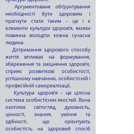
  Аргументоване обґрунтування 
необхідності бути здоровим і 
прагнути стати таким – це і є 
елементи культури здоров’я, якими 
повинна володіти кожна сучасна 
людина. 
   Дотримання здорового способу 
життя впливає на формування, 
збереження та зміцнення здоров’я, 
сприяє розвиткові особистості, 
успішному навчанню, особистісній і 
професійній самореалізації. 
   Культура здоров’я – це цілісна 
система особистісних якостей. Вона 
охоплює світогляд, духовність, 
цінності, знання, уміння та 
здібності, що орієнтують 
особистість на здоровий спосіб 