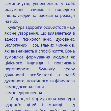
самопочуття; увпевненість у собі; 
розуміння вчинків і поведінки 
інших людей та адекватна реакція 
на них. 
   Культура здоров’я особистості – це 
якісне утворення, що виявляється в 
єдності психологічних, духовних, 
біологічних і соціальних чинників, 
які визначають її спосіб життя. Вона 
зумовлює формування людини як 
цілісного індивіда і покликана 
перетворити будь-яку сферу 
діяльності особистості в засіб 
духовного, психічного та фізичного 
самовдосконалення, 
самооздоровлення. 
   У процесі формування культури 
здоров’я дітей і молоді слід 
враховувати найкращий досвід 