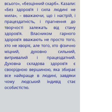
всього», «безцінний скарб». Казали: 
«Без здоров’я і сила людині не 
мила», – вважаючи, що і настрій, і 
працездатність, і прагнення до 
творчості залежать від стану 
здоров’я. Власником гарного 
здоров’я вважають не просто того, 
хто не хворіє, але того, хто фізично 
міцний, духовно сильний, 
витривалий і працездатний. 
Духовна складова здоров’я є 
своєрідною вершиною, яка збирає 
все найкраще в людині, завдяки 
чому людський індивід стає 
особистістю.