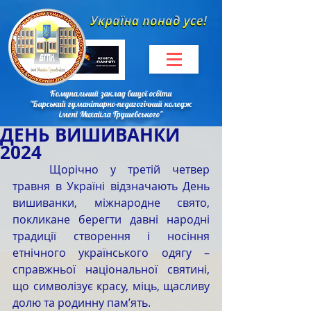
Комунальний заклад вищої освіти
"Барський гуманітарно-педагогічний коледж
імені Михайла Грушевського"
ДЕНЬ ВИШИВАНКИ
2024
	Щорічно у третій четвер 
травня в Україні відзначають День 
вишиванки, міжнародне свято, 
покликане берегти давні народні 
традиції створення і носіння 
етнічного українського одягу – 
справжньої національної святині, 
що символізує красу, міць, щасливу 
долю та родинну пам’ять.