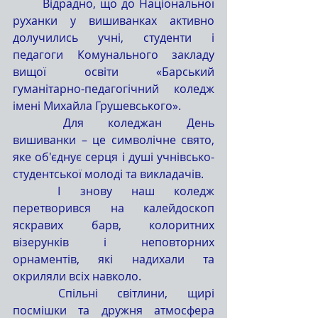
	Відрадно, що до Національної 
руханки у вишиванках активно 
долучились учні, студенти і 
педагоги Комунального закладу 
вищої освіти «Барський 
гуманітарно-педагогічний коледж 
імені Михайла Грушевського».
	Для коледжан День 
вишиванки – це символічне свято, 
яке об'єднує серця і душі учнівсько-
студентської молоді та викладачів.
	І знову наш коледж 
перетворився на калейдоскоп 
яскравих барв, колоритних 
візерунків і неповторних 
орнаментів, які надихали та 
окриляли всіх навколо.
	Спільні світлини, щирі 
посмішки та дружня атмосфера 