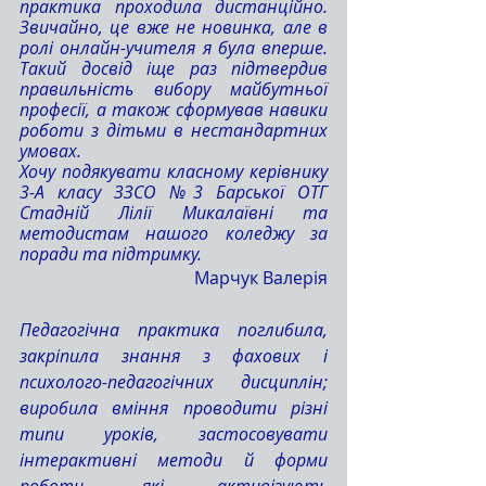
практика проходила дистанційно. 
Звичайно, це вже не новинка, але в 
ролі онлайн-учителя я була вперше. 
Такий досвід іще раз підтвердив 
правильність вибору майбутньої 
професії, а також сформував навики 
роботи з дітьми в нестандартних 
умовах.
Хочу подякувати класному керівнику 
3-А класу ЗЗСО №3 Барської ОТГ 
Стадній Лілії Микалаївні та 
методистам нашого коледжу за 
поради та підтримку.
Марчук Валерія
Педагогічна практика поглибила, 
закріпила знання з фахових і 
психолого-педагогічних дисциплін; 
виробила вміння проводити різні 
типи уроків, застосовувати 
інтерактивні методи й форми 