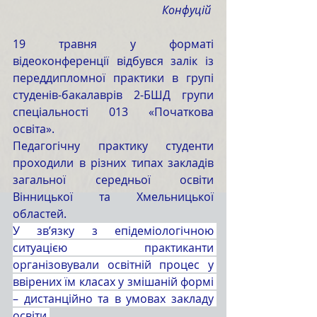
Конфуцій 
19 травня у форматі 
відеоконференції відбувся залік із 
переддипломної практики в групі 
студенів-бакалаврів 2-БШД групи 
спеціальності 013 «Початкова 
освіта».
Педагогічну практику студенти 
проходили в різних типах закладів 
загальної середньої освіти 
Вінницької та Хмельницької 
областей. 
У зв’язку з епідеміологічною 
ситуацією практиканти 
організовували освітній процес у 
ввірених їм класах у змішаній формі 
– дистанційно та в умовах закладу 
освіти.