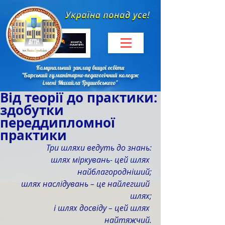
Комунальний заклад вищої освіти
"Барський гуманітарно-педагогічний коледж
імені Михайла Грушевського"
Від теорії до практики:
здобутки
переддипломної
практики
Три шляхи ведуть до знань:
шлях міркувань- цей шлях 
найблагородніший;
шлях наслідувань – це найлегший 
шлях;
і шлях досвіду – цей шлях 
найтяжчий.