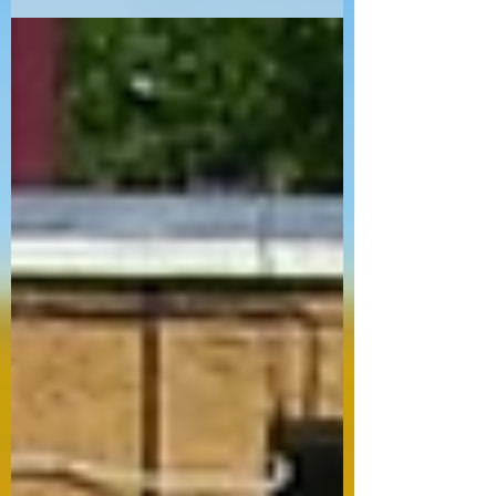
підсумок трьох тижнів роботи з
дошкільнятами, а своєрідна демонстрація
того, як майбутні вихователі вміють
застосовувати здобуті знання на практиці,
планувати освітньо-виховну діяльність у
літній оздоровчий період, організовувати
режимні моменти, знаходити підхід до кожної
дитини. Студенти під час практики мали
змогу закріпити