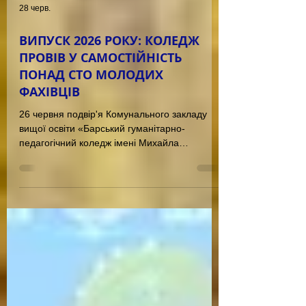
28 черв.
ВИПУСК 2026 РОКУ: КОЛЕДЖ
ПРОВІВ У САМОСТІЙНІСТЬ
ПОНАД СТО МОЛОДИХ
ФАХІВЦІВ
26 червня подвір'я Комунального закладу
вищої освіти «Барський гуманітарно-
педагогічний коледж імені Михайла
Грушевського» наповнилося особливою
атмосферою. Тут лунали щирі слова
вдячності, теплі спогади, музика, сміх і
хвилювання. Саме цього дня понад сто
юнаків та дівчат перегорнули одну з
найважливіших сторінок свого життя,
отримавши омріяні дипломи фахівців.