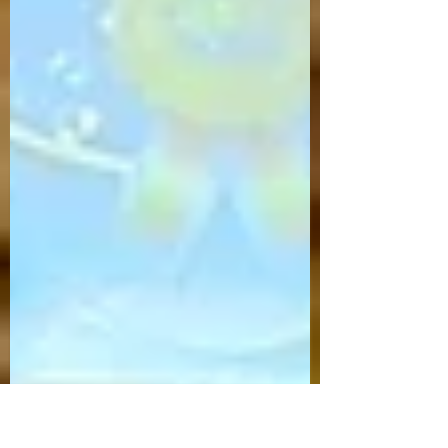
Церемонія вручення дипломів стала не
просто урочистим завершенням навчання –
вона перетворилася на справжню історі