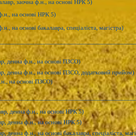
лавр, заочна ф.н., на основі НРК 5)
ф.н., на основі НРК 5)
.н., на основі бакалавра, спеціаліста, магістра)
вр, денна ф.н., на основі ПЗСО)
вр, денна ф.н., на основі ПЗСО, додатковий прийом)
.н., на основі ПЗСО)
вр, денна ф.н., на основі НРК 5)
р, денна ф.н., на основі НРК 5)
р, денна ф.н., на основі бакалавра, спеціаліста, маг