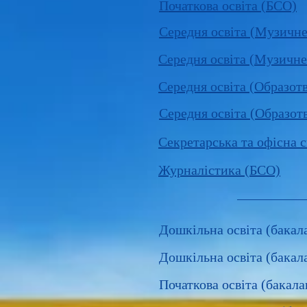
Початкова освіта (БСО)
Середня освіта (Музичн
Середня освіта (Музичн
Середня освіта (Образот
Середня освіта (Образот
Секретарська та офісна 
Журналістика (БСО)
Дошкільна освіта (бакала
Дошкільна освіта (бакалав
Початкова освіта (бакалав