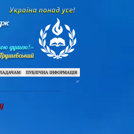
едж
ною душею!»
Грушевський
ЛАДАЧАМ
ПУБЛІЧНА ІНФОРМАЦІЯ
у