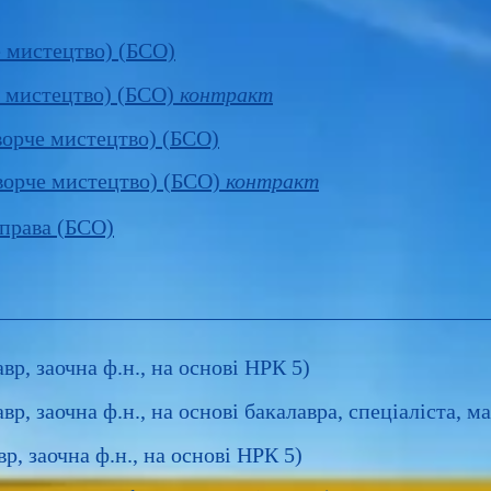
е мистецтво) (БСО)
е мистецтво) (БСО)
контракт
ворче мистецтво) (БСО)
ворче мистецтво) (БСО)
контракт
справа (БСО)
вр, заочна ф.н., на основі НРК 5)
р, заочна ф.н., на основі бакалавра, спеціаліста, ма
р, заочна ф.н., на основі НРК 5)