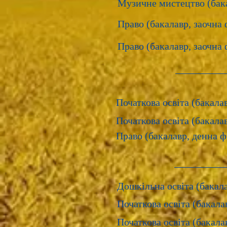
​Музичне мистецтво (бака
Право (бакалавр, заочна 
Право (бакалавр, заочна ф
Початкова освіта (бакала
Початкова освіта (бакала
Право (бакалавр, денна ф
Дошкільна освіта (бакала
Початкова освіта (бакалав
Початкова освіта (бакалав