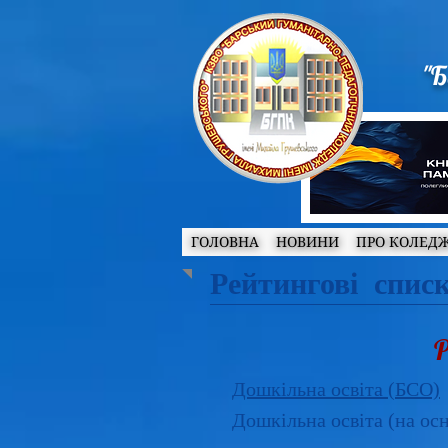
"Б
ГОЛОВНА
НОВИНИ
ПРО КОЛЕД
Рейтингові спис
Р
Дошкільна освіта (БСО)
Дошкільна освіта (на ос