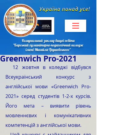
Комунальний заклад вищої освіти
"Барський гуманітарно-педагогічний коледж
імені Михайла Грушевського"
Greenwich Pro-2021
  12 жовтня в коледжі відбувся 
Всеукраїнський конкурс з 
англійської мови «Greenwich Pro-
2021» серед студентів 1-2-х курсів. 
Його мета – виявити рівень 
мовленнєвих і комунікативних 
компетенцій з англійської мови.
  Цей конкурс є майданчиком для 