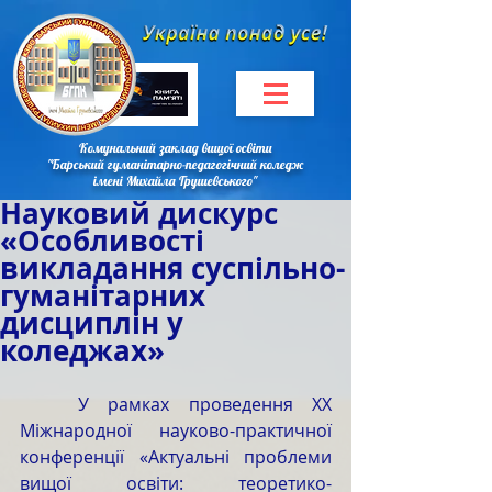
Комунальний заклад вищої освіти
"Барський гуманітарно-педагогічний коледж
імені Михайла Грушевського"
Науковий дискурс
«Особливості
викладання суспільно-
гуманітарних
дисциплін у
коледжах»
   У рамках проведення ХХ 
Міжнародної науково-практичної 
конференції «Актуальні проблеми 
вищої освіти: теоретико-