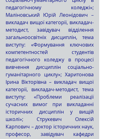
соціально-гуманітарного циклу в 
педагогічному коледжі»; 
Маліновський Юрій Леонідович – 
викладач вищої категорії, викладач-
методист, завідувач відділення 
загальноосвітніх дисциплін, тема 
виступу: «Формування ключових 
компетентностей студентів 
педагогічного коледжу в процесі 
вивчення дисциплін соціально-
гуманітарного циклу»; Харитонова 
Ірина Вікторівна – викладач вищої 
категорії, викладач-методист, тема 
виступу: «Проблеми реалізації 
сучасних вимог при викладанні 
історичних дисциплін у вищій 
школі»; Струкевич Олексій 
Карпович – доктор історичних наук, 
професор, завідувач кафедри 