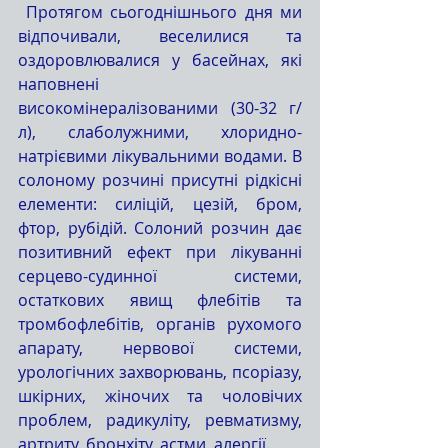
 Протягом сьогоднішнього дня ми 
відпочивали, веселилися та 
оздоровлювалися у басейнах, які 
наповнені 
високомінералізованими (30-32 г/
л), слаболужними, хлоридно-
натрієвими лікувальними водами. В 
солоному розчині присутні рідкісні 
елементи: силіцій, цезій, бром, 
фтор, рубідій. Солоний розчин дає 
позитивний ефект при лікуванні 
серцево-судинної системи, 
остаткових явищ флебітів та 
тромбофлебітів, органів рухомого 
апарату, нервової системи, 
урологічних захворювань, псоріазу, 
шкірних, жіночих та чоловічих 
проблем, радикуліту, ревматизму, 
артриту, бронхіту, астми, алергії.