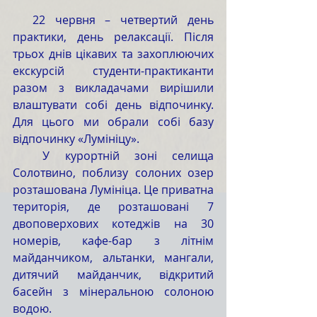
  22 червня – четвертий день 
практики, день релаксації. Після 
трьох днів цікавих та захоплюючих 
екскурсій студенти-практиканти 
разом з викладачами вирішили 
влаштувати собі день відпочинку. 
Для цього ми обрали собі базу 
відпочинку «Лумініцу».
  У курортній зоні селища 
Солотвино, поблизу солоних озер 
розташована Лумініца. Це приватна 
територія, де розташовані 7 
двоповерхових котеджів на 30 
номерів, кафе-бар з літнім 
майданчиком, альтанки, мангали, 
дитячий майданчик, відкритий 
басейн з мінеральною солоною 
водою.