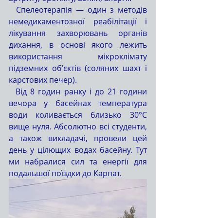
  Спелеотерапія — один з методів 
немедикаментозної реабілітації і 
лікування захворювань органів 
дихання, в основі якого лежить 
використання мікроклімату 
підземних об'єктів (соляних шахт і 
карстових печер).
  Від 8 годин ранку і до 21 години 
вечора у басейнах температура 
води коливається близько 30°С 
вище нуля. Абсолютно всі студенти, 
а також викладачі, провели цей 
день у цілющих водах басейну. Тут 
ми набралися сил та енергії для 
подальшої поїздки до Карпат.