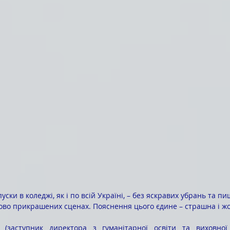
ово прикрашених сценах. Пояснення цього єдине – страшна і жо
а (заступник директора з гуманітарної освіти та виховної