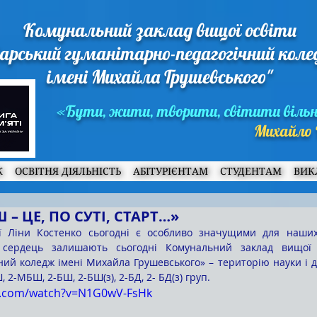
Комунальний заклад вищої освіти
арський гуманітарно-педагогічний кол
імені Михайла Грушевського"
«Бути, жити, творити, світити віль
Михайло 
Ж
ОСВІТНЯ ДІЯЛЬНІСТЬ
АБІТУРІЄНТАМ
СТУДЕНТАМ
ВИК
 – ЦЕ, ПО СУТІ, СТАРТ…»
 сердець залишають сьогодні Комунальний заклад вищої о
ний коледж імені Михайла Грушевського» – територію науки і д
, 2-МБШ, 2-БШ, 2-БШ(з), 2-БД, 2- БД(з) груп. 
e.com/watch?v=N1G0wV-FsHk