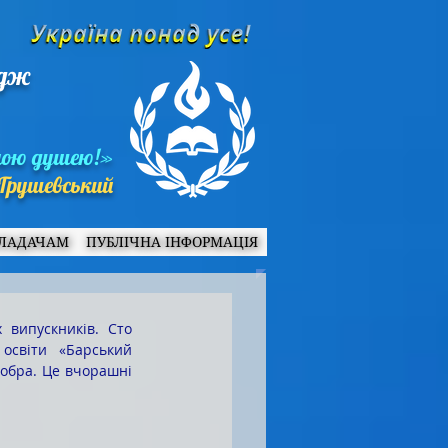
едж
ною душею!»
Грушевський
ЛАДАЧАМ
ПУБЛІЧНА ІНФОРМАЦІЯ
світи «Барський 
обра. Це вчорашні 