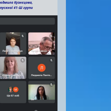
юдмила Кузнєцова,
ипускної 41-Ш групи