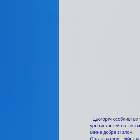
  Цьогоріч особливі випуски в коледжі, як і по всій Україні, – без яскравих убрань та пишних 
урочистостей на святк
Війна добра зі злом.
Організатори дійств