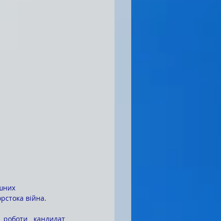
рстока війна. 
 роботи кандидат 