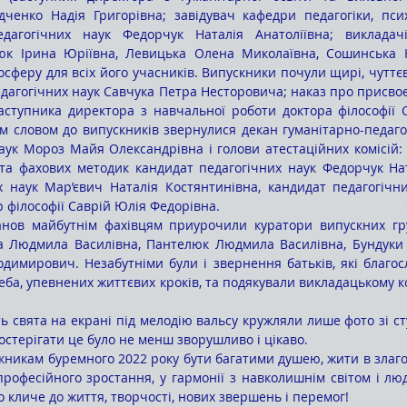
дченко Надія Григорівна; завідувач кафедри педагогіки, псих
дагогічних наук Федорчук Наталія Анатоліївна; викладач
юк Ірина Юріївна, Левицька Олена Миколаївна, Сошинська На
сферу для всіх його учасників. Випускники почули щирі, чуттєв
дагогічних наук Савчука Петра Несторовича; наказ про присвоєн
заступника директора з навчальної роботи доктора філософії 
м словом до випускників звернулися декан гуманітарно-педагог
аук Мороз Майя Олександрівна і голови атестаційних комісій: 
ї та фахових методик кандидат педагогічних наук Федорчук Ната
х наук Мар’євич Наталія Костянтинівна, кандидат педагогічн
р філософії Саврій Юлія Федорівна. 
а Людмила Василівна, Пантелюк Людмила Василівна, Бундуки Т
имирович. Незабутніми були і звернення батьків, які благосло
ба, упевнених життєвих кроків, та подякували викладацькому ко
остерігати це було не менш зворушливо і цікаво. 
рофесійного зростання, у гармонії з навколишнім світом і людь
 кличе до життя, творчості, нових звершень і перемог! 