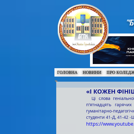
"Б
ГОЛОВНА
НОВИНИ
ПРО КОЛЕД
«І КОЖЕН ФІНІШ
  Ці слова геніальної Ліни Костенко сьогодні є особливо значущими для наших випускників. Сто 
п'ятнадцять гарячих
гуманітарно-педагогіч
студенти 41-Д, 41-42 -Ш
https://www.youtub