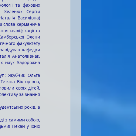
ології та фахових 
і Зеленюк Сергій 
талія Василівна) 
і слова керманича 
ня кваліфікації та 
Самборської Олени 
ічного факультету 
завідувач кафедри 
лія Анатоліївнак, 
их наук Задорожна 
етяна Вікторівна, 
вили своїх дітей, 
лективу за знання 
ми! Нехай у їхніх 