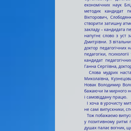
економічних наук Блі
методик кандидат пе
Вікторович, Слободян
створити затишну атмо
закладу – кандидата пе
напутнє слово з уст 
Дмитрівни. З вітальни
доктор педагогічних н
педагогіки, психологі
кандидат педагогічни
Ганна Сергіївна, докто
  Слова мудрих настанов майбутнім фахівцям приурочили куратори випускних груп: Якубчик Ольга 
Миколаївна, Кузнєцов
Новак Володимир Волод
бажаючи їм мирного не
і самовіддану працю.
  І хоча в урочисту мить свята на екрані під мелодію вальсу кружляли лише фото зі студентських років, а 
не самі випускники, сп
  Тож побажаємо випускникам буремного 2022 року бути багатими душею, жити в злагоді з самими собою, 
у позитивному ритмі п
душах палає вогник, що