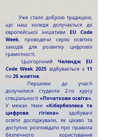
	Уже стало доброю традицією, 
що наш коледж долучається до 
європейської ініціативи 
EU Code 
Week
, проводячи серію освітніх 
заходів для розвитку цифрової 
грамотності.
	Цьогорічний 
Челендж EU 
Code Week 2025 
відбувається з
 11 
по
 26 жовтня
.
	Першими до участі 
долучилися студенти 2-го курсу 
спеціальності 
«Початкова освіта»
. 
У межах теми 
«Кібербезпека та 
цифрова гігієна» 
здобувачі 
освіти
досліджували, як цікаво та 
доступно розповідати про правила 
безпечного користування 