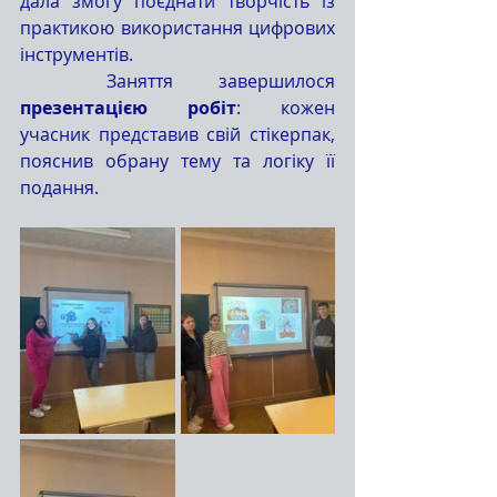
дала змогу поєднати творчість із 
практикою використання цифрових 
інструментів.
	Заняття завершилося 
презентацією робіт
: кожен 
учасник представив свій стікерпак, 
пояснив обрану тему та логіку її 
подання.