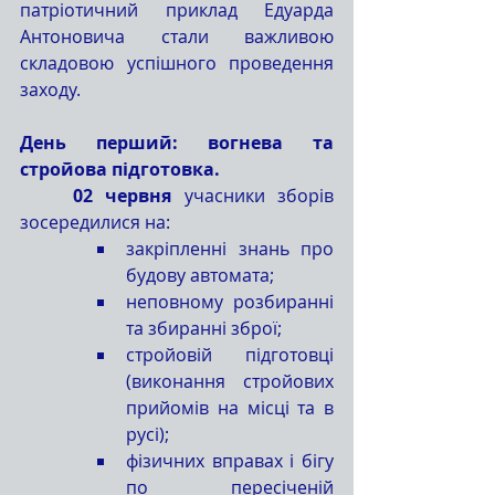
патріотичний приклад Едуарда 
Антоновича стали важливою 
складовою успішного проведення 
заходу.
День перший: вогнева та 
стройова підготовка.
	02 червня
 учасники зборів 
зосередилися на:
закріпленні знань про 
будову автомата;
неповному розбиранні 
та збиранні зброї;
стройовій підготовці 
(виконання стройових 
прийомів на місці та в 
русі);
фізичних вправах і бігу 
по пересіченій 