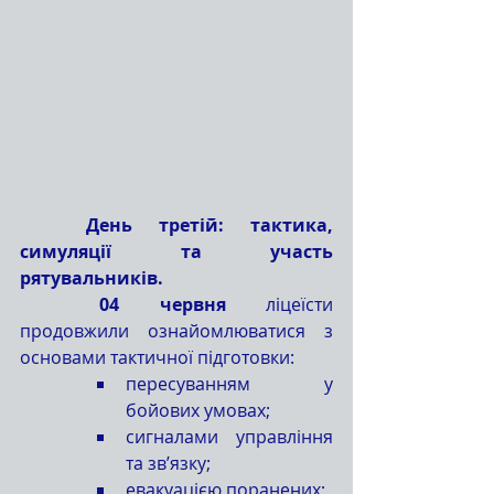
	День третій: тактика, 
симуляції та участь 
рятувальників.
	04 червня
 ліцеїсти 
продовжили ознайомлюватися з 
основами тактичної підготовки:
пересуванням у 
бойових умовах;
сигналами управління 
та зв’язку;
евакуацією поранених;