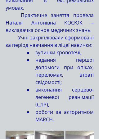
виживання в екстремальних 
умовах.
	Практичне заняття провела 
Наталя Антонівна КОСЮК – 
викладачка основ медичних знань.
	Учні закріплювали сформовані 
за період навчання в ліцеї навички:
зупинки кровотечі,
надання першої 
допомоги при опіках, 
переломах, втраті 
свідомості;
виконання серцево-
легеневої реанімації 
(СЛР),
роботи за алгоритмом 
MARCH.