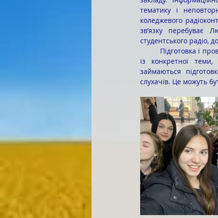
тематику і неповтор
коледжевого радіокон
зв’язку перебуває Л
студентського радіо, д
	Підготовка і проведення радіовипуску є складним процесом, що вимагає не лише фактичних знань 
із конкретної теми,
займаються підготовк
слухачів. Це можуть бут