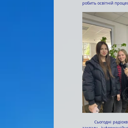
робить освітній проце
	Сьогодні радіохвиля «Коледж-ФМ» є невід'ємною частиною культурного та освітнього середовища 
закладу. Інформаційн