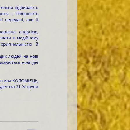
ання і створюють 
ї передачі, але й 
вати в медійному 
оригінальністю й 
джуються нові ідеї 
стина КОЛОМІЄЦЬ,
удентка 31-Ж групи