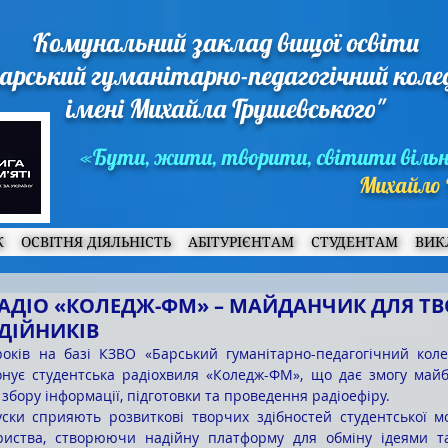
Комунальний заклад вищої освіти
арський гуманітарно-педагогічний кол
імені Михайла Грушевського"
«Бути, жити, творити, світити віль
Михайло 
Ж
ОСВІТНЯ ДІЯЛЬНІСТЬ
АБІТУРІЄНТАМ
СТУДЕНТАМ
ВИК
РАДІО «КОЛЕДЖ-ФМ» – МАЙДАНЧИК ДЛЯ ТВ
ДІЙНИКІВ
онує студентська радіохвиля «Коледж-ФМ», що дає змогу майб
збору інформації, підготовки та проведення радіоефіру.
ариства, створюючи надійну платформу для обміну ідеями т