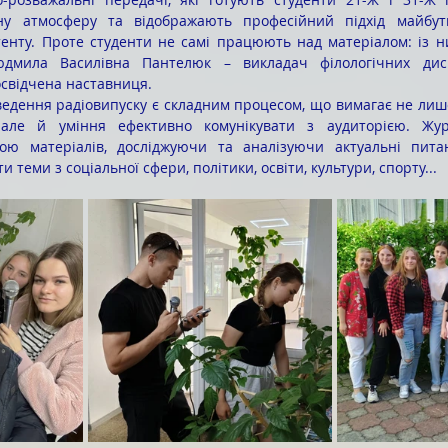
ну атмосферу та відображають професійний підхід майбутн
тенту. Проте студенти не самі працюють над матеріалом: із н
юдмила Василівна Пантелюк – викладач філологічних дисц
освідчена наставниця.
 але й уміння ефективно комунікувати з аудиторією. Журна
ою матеріалів, досліджуючи та аналізуючи актуальні питанн
и теми з соціальної сфери, політики, освіти, культури, спорту...