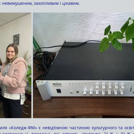
с невимушеним, захопливим і цікавим.
о-розважальні передачі, які готують студенти 21-Ж і 31-Ж г