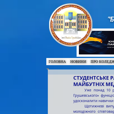
"Б
ГОЛОВНА
НОВИНИ
ПРО КОЛЕД
СТУДЕНТСЬКЕ 
МАЙБУТНІХ МЕ
	Уже понад 10 років на базі КЗВО «Барський гуманітарно-педагогічний коледж імені Михайла 
Грушевського» функці
удосконалити навички 
	Щотижневі випуски сприяють розвиткові творчих здібностей студентської молоді і зближенню 
молодіжного співтов