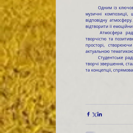
	Одним із ключових елементів радіовипуску є музичний супровід. Студенти ретельно відбирають 
музичні композиції,
відповідну атмосферу.
відтворити її емоційни
	Атмосфера радіовипусків на студентській хвилі «Коледж-ФМ» завжди наповнена енергією, 
творчістю та позитив
просторі, створюючи
актуальною тематикою
	Студентське радіо «Коледж-ФМ», що має гарну мету радувати і надихати молодих людей на нові 
творчі звершення, ста
та концепції, спрямов