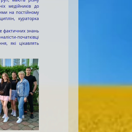
іх медійників до 
ими на постійному 
иплін, кураторка 
лісти-початківці 
я, які цікавлять 