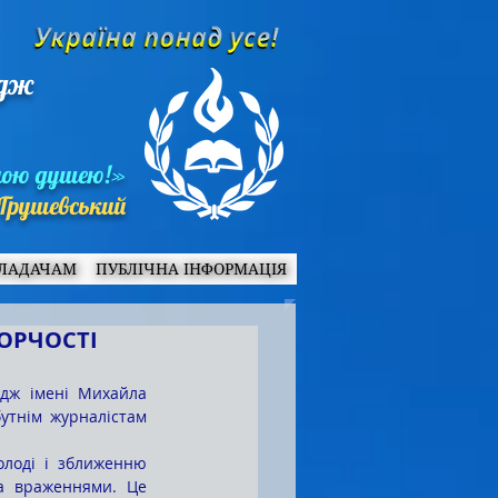
едж
ною душею!»
Грушевський
ЛАДАЧАМ
ПУБЛІЧНА ІНФОРМАЦІЯ
ОРЧОСТІ
утнім журналістам 
а враженнями. Це 