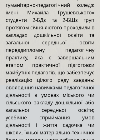
гуманітарно-педагогічний коледж 
імені Михайла Грушевського» 
студенти 2-БДз та 2-БШз груп 
протягом січня-лютого проходили в 
закладах дошкільної освіти та 
загальної середньої освіти 
переддипломну педагогічну 
практику, яка є завершальним 
етапом практичної підготовки 
майбутніх педагогів, що забезпечує 
реалізацію цілого ряду завдань: 
оволодіння навичками педагогічної 
діяльності в умовах міського чи 
сільського закладу дошкільної або 
загальної середньої освіти; 
усебічне сприймання умов 
діяльності і життя садочка чи 
школи, їхньої матеріально-технічної 