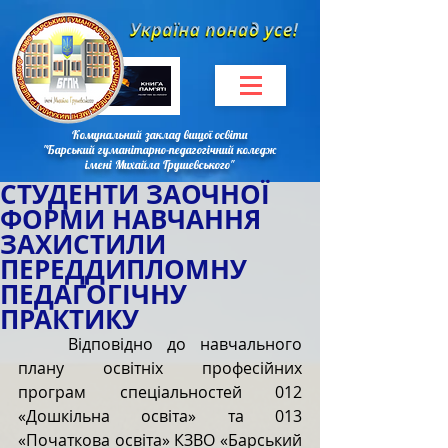
Комунальний заклад вищої освіти
"Барський гуманітарно-педагогічний коледж
імені Михайла Грушевського"
СТУДЕНТИ ЗАОЧНОЇ
ФОРМИ НАВЧАННЯ
ЗАХИСТИЛИ
ПЕРЕДДИПЛОМНУ
ПЕДАГОГІЧНУ
ПРАКТИКУ
Відповідно до навчального 
плану освітніх професійних 
програм спеціальностей 012 
«Дошкільна освіта» та 013 
«Початкова освіта» КЗВО «Барський 