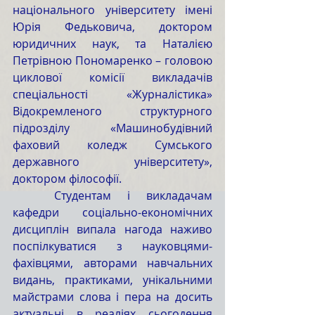
національного університету імені 
Юрія Федьковича, доктором 
юридичних наук, та Наталією 
Петрівною Пономаренко – головою 
циклової комісії викладачів 
спеціальності «Журналістика» 
Відокремленого структурного 
підрозділу «Машинобудівний 
фаховий коледж Сумського 
державного університету», 
доктором філософії.
	Студентам і викладачам 
кафедри соціально-економічних 
дисциплін випала нагода наживо 
поспілкуватися з науковцями-
фахівцями, авторами навчальних 
видань, практиками, унікальними 
майстрами слова і пера на досить 
актуальні в реаліях сьогодення 