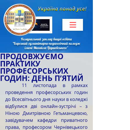
Комунальний заклад вищої освіти
"Барський гуманітарно-педагогічний коледж
імені Михайла Грушевського"
ПРОДОВЖУЄМО
ПРАКТИКУ
ПРОФЕСОРСЬКИХ
ГОДИН: ДЕНЬ П’ЯТИЙ
	11 листопада в рамках 
проведення професорських годин 
до Всесвітнього дня науки в коледжі 
відбулися дві онлайн-зустрічі – з 
Ніною Дмитрівною Гетьманцевою, 
завідувачем кафедри приватного 
права, професором Чернівецького 