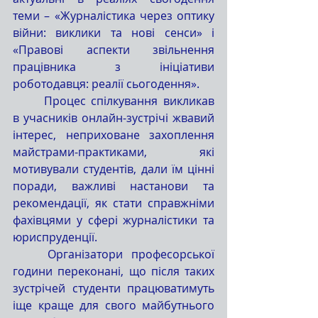
теми – «Журналістика через оптику 
війни: виклики та нові сенси» і 
«Правові аспекти звільнення 
працівника з ініціативи 
роботодавця: реалії сьогодення». 
	Процес спілкування викликав 
в учасників онлайн-зустрічі жвавий 
інтерес, неприховане захоплення 
майстрами-практиками, які 
мотивували студентів, дали їм цінні 
поради, важливі настанови та 
рекомендації, як стати справжніми 
фахівцями у сфері журналістики та 
юриспруденції.
	Організатори професорської 
години переконані, що після таких 
зустрічей студенти працюватимуть 
іще краще для свого майбутнього 