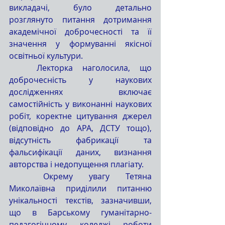
викладачі, було детально 
розглянуто питання дотримання 
академічної доброчесності та її 
значення у формуванні якісної 
освітньої культури.
	Лекторка наголосила, що 
доброчесність у наукових 
дослідженнях включає 
самостійність у виконанні наукових 
робіт, коректне цитування джерел 
(відповідно до APA, ДСТУ тощо), 
відсутність фабрикації та 
фальсифікації даних, визнання 
авторства і недопущення плагіату.
	Окрему увагу Тетяна 
Миколаївна приділили питанню 
унікальності текстів, зазначивши, 
що в Барському гуманітарно-
педагогічному коледжі роботи 