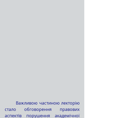
	Важливою частиною лекторію 
стало обговорення правових 
аспектів порушення академічної 