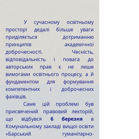
	У сучасному освітньому 
просторі дедалі більше уваги 
приділяється дотриманню 
принципів академічної 
доброчесності. Чесність, 
відповідальність і повага до 
авторських прав є не лише 
вимогами освітнього процесу, а й 
фундаментом для формування 
компетентних і доброчесних 
фахівців.
	Саме цій проблемі був 
присвячений правовий лекторій, 
що відбувся 
6 березня
 в 
Комунальному закладі вищої освіти 
«Барський гуманітарно-