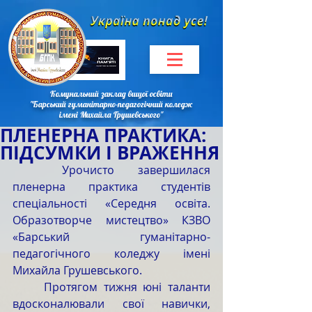
Комунальний заклад вищої освіти
"Барський гуманітарно-педагогічний коледж
імені Михайла Грушевського"
ПЛЕНЕРНА ПРАКТИКА:
ПІДСУМКИ І ВРАЖЕННЯ
	Урочисто завершилася 
пленерна практика студентів 
спеціальності «Середня освіта. 
Образотворче мистецтво» КЗВО 
«Барський гуманітарно-
педагогічного коледжу імені 
Михайла Грушевського.
	Протягом тижня юні таланти 
вдосконалювали свої навички, 