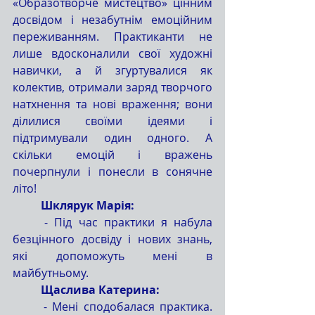
«Образотворче мистецтво» цінним 
досвідом і незабутнім емоційним 
переживанням. Практиканти не 
лише вдосконалили свої художні 
навички, а й згуртувалися як 
колектив, отримали заряд творчого 
натхнення та нові враження; вони 
ділилися своїми ідеями і 
підтримували один одного. А 
скільки емоцій і вражень 
почерпнули і понесли в сонячне 
літо!
	Шклярук Марія:
	- Під час практики я набула 
безцінного досвіду і нових знань, 
які допоможуть мені в 
майбутньому.
	Щаслива Катерина:
	- Мені сподобалася практика. 