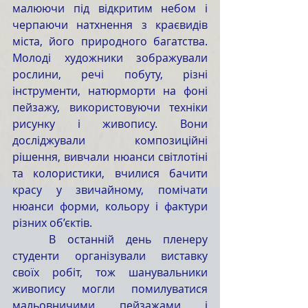
малюючи під відкритим небом і 
черпаючи натхнення з краєвидів 
міста, його природного багатства. 
Молоді художники зображували 
рослини, речі побуту, різні 
інструменти, натюрморти на фоні 
пейзажу, використовуючи техніки 
рисунку і живопису. Вони 
досліджували композиційні 
рішення, вивчали нюанси світлотіні 
та колористики, вчилися бачити 
красу у звичайному, помічати 
нюанси форми, кольору і фактури 
різних об’єктів.
	В останній день пленеру 
студенти організували виставку 
своїх робіт, тож шанувальники 
живопису могли помилуватися 
мальовничими пейзажами і 