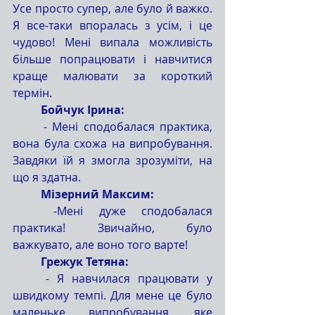
Усе просто супер, але було й важко. 
Я все-таки впоралась з усім, і це 
чудово! Мені випала можливість 
більше попрацювати і навчитися 
краще малювати за короткий 
термін.
	Бойчук Ірина:
	- Мені сподобалася практика, 
вона була схожа на випробування. 
Завдяки їй я змогла зрозуміти, на 
що я здатна.
	Мізерний Максим:
	-Мені дуже сподобалася 
практика! Звичайно, було 
важкувато, але воно того варте!
	Грежук Тетяна:
	- Я навчилася працювати у 
швидкому темпі. Для мене це було 
маленьке випробування, яке 