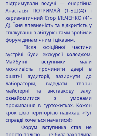
підтримували ведучі — енергійна 
Анастасія ПОТРИМАЙ (1-БШ(4)) і 
харизматичний Єгор ІЛЬЧЕНКО (41-
Д). Їхня впевненість та відкритість у 
спілкуванні з абітурієнтами зробили 
форум динамічним і цікавим.
	Після офіційної частини 
зустрічі були екскурсії коледжем. 
Майбутні вступники мали 
можливість прочинити двері в 
ошатні аудиторії, зазирнути до 
лабораторій, відвідати творчі 
майстерні та виставкову залу, 
ознайомитися з умовами 
проживання в гуртожитках. Кожен 
крок цією територією надихав: «Тут 
справді хочеться начатися!»
	Форум вступника став не 
просто подією — це була захоплива 