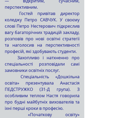
— відкритим, сучасним, 
перспективним.
	Гостей привітав директор 
коледжу Петро САВЧУК. У своєму 
слові Петро Нестерович підкреслив 
вагу багаторічних традицій закладу, 
розповів про нові освітні стратегії 
та наголосив на перспективності 
професій, які здобувають студенти.
	Захопливо і натхненно про 
спеціальності розповідали самі 
замовники освітніх послуг.
	Спеціальність «Дошкільна 
освіта» презентувала Анастасія 
ПЕДСТРУЖКО (31-Д група). З 
особливим теплом Настя говорила 
про будні майбутніх вихователів та 
їхні перші кроки в професію.
	«Початкову освіту» 