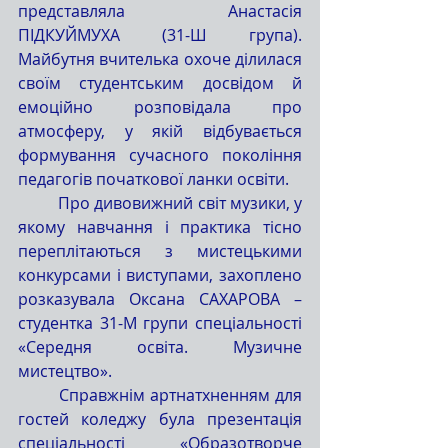
представляла Анастасія 
ПІДКУЙМУХА (31-Ш група). 
Майбутня вчителька охоче ділилася 
своїм студентським досвідом й 
емоційно розповідала про 
атмосферу, у якій відбувається 
формування сучасного покоління 
педагогів початкової ланки освіти.
	Про дивовижний світ музики, у 
якому навчання і практика тісно 
переплітаються з мистецькими 
конкурсами і виступами, захоплено 
розказувала Оксана САХАРОВА – 
студентка 31-М групи спеціальності 
«Середня освіта. Музичне 
мистецтво».
	Справжнім артнатхненням для 
гостей коледжу була презентація 
спеціальності «Образотворче 