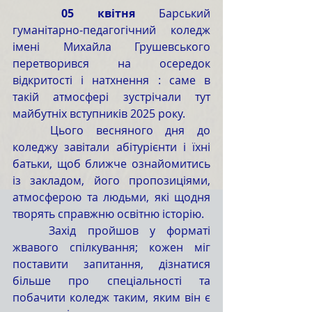
	05 квітня
 Барський 
гуманітарно-педагогічний коледж 
імені Михайла Грушевського 
перетворився на осередок 
відкритості і натхнення : саме в 
такій атмосфері зустрічали тут 
майбутніх вступників 2025 року.
	Цього весняного дня до 
коледжу завітали абітурієнти і їхні 
батьки, щоб ближче ознайомитись 
із закладом, його пропозиціями, 
атмосферою та людьми, які щодня 
творять справжню освітню історію.
	Захід пройшов у форматі 
жвавого спілкування; кожен міг 
поставити запитання, дізнатися 
більше про спеціальності та 
побачити коледж таким, яким він є 