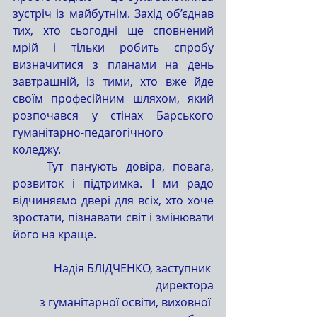
зустріч із майбутнім. Захід об’єднав 
тих, хто сьогодні ще сповнений 
мрій і тільки робить спробу 
визначитися з планами на день 
завтрашній, із тими, хто вже йде 
своїм професійним шляхом, який 
розпочався у стінах Барського 
гуманітарно-педагогічного 
коледжу.
	Тут панують довіра, повага, 
розвиток і підтримка. І ми радо 
відчиняємо двері для всіх, хто хоче 
зростати, пізнавати світ і змінювати 
його на краще.
Надія БЛІДЧЕНКО, заступник 
директора
 з гуманітарної освіти, виховної 