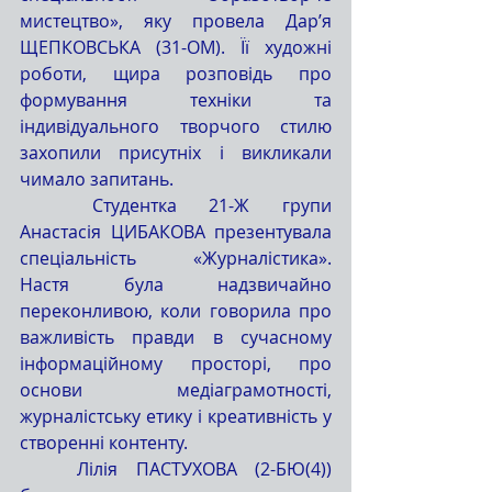
мистецтво», яку провела Дар’я 
ЩЕПКОВСЬКА (31-ОМ). Її художні 
роботи, щира розповідь про 
формування техніки та 
індивідуального творчого стилю 
захопили присутніх і викликали 
чимало запитань.
	Студентка 21-Ж групи 
Анастасія ЦИБАКОВА презентувала 
спеціальність «Журналістика». 
Настя була надзвичайно 
переконливою, коли говорила про 
важливість правди в сучасному 
інформаційному просторі, про 
основи медіаграмотності, 
журналістську етику і креативність у 
створенні контенту.
	Лілія ПАСТУХОВА (2-БЮ(4)) 