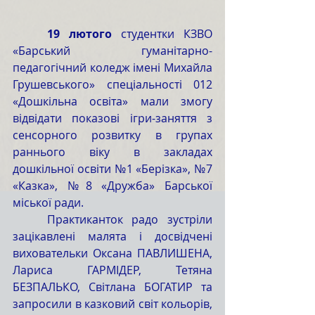
	19 лютого 
студентки КЗВО 
«Барський гуманітарно-
педагогічний коледж імені Михайла 
Грушевського» спеціальності 012 
«Дошкільна освіта» мали змогу 
відвідати показові ігри-заняття з 
сенсорного розвитку в групах 
раннього віку в закладах 
дошкільної освіти №1 «Берізка», №7 
«Казка», №8 «Дружба» Барської 
міської ради.
	Практиканток радо зустріли 
зацікавлені малята і досвідчені 
виховательки Оксана ПАВЛИШЕНА, 
Лариса ГАРМІДЕР, Тетяна 
БЕЗПАЛЬКО, Світлана БОГАТИР та 
запросили в казковий світ кольорів, 