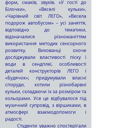
форм, смаків, звуків. «У гості до 
Білочки», «Веселі кульки», 
«Чарівний світ ЛЕГО», «Весела 
подорож автобусом» – усі заняття, 
відповідно до тематики, 
відзначалися різноманіттям 
використання методик сенсорного 
розвитку. Вихованці охоче 
досліджували властивості піску і 
води в сендплеї, особливості 
деталей конструкторів ЛЕГО і 
«Будячок»; придумували власні 
споруди, котили різнобарвні 
кульки, складаючи їх за розміром та 
кольорами. Усе це відбувалося під 
музичний супровід, з віршиками, в 
атмосфері взаємодопомоги і 
радості.
	Студенти уважно спостерігали 