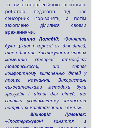
за високопрофесійною освітньою 
роботою педагогів під час 
сенсорних ігор-занять, а потім 
захоплено ділилися своїми 
враженнями.
	Іванна Паладій:
 «Заняття 
були цікаві і корисні як для дітей, 
так і для нас. Застосування ігрових 
моментів створює атмосферу 
товариськості, що сприяє 
комфортному включенню дітей у 
процес навчання. Використані 
виховательками методики були 
зрозумілі і цікаві для дітей, що 
сприяло усвідомленому засвоєнню 
потрібних малятам знань і вмінь».
	Вікторія Гуменюк: 
«Спостережувані заняття з 