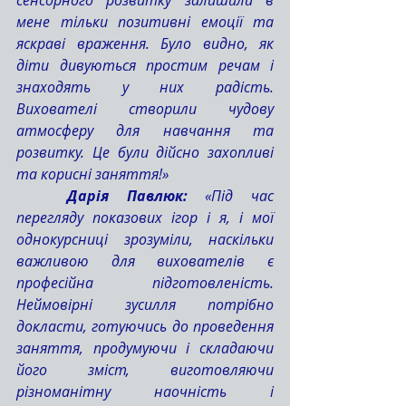
сенсорного розвитку залишили в 
мене тільки позитивні емоції та 
яскраві враження. Було видно, як 
діти дивуються простим речам і 
знаходять у них радість. 
Вихователі створили чудову 
атмосферу для навчання та 
розвитку. Це були дійсно захопливі 
та корисні заняття!»
	Дарія Павлюк:
 «Під час 
перегляду показових ігор і я, і мої 
однокурсниці зрозуміли, наскільки 
важливою для вихователів є 
професійна підготовленість. 
Неймовірні зусилля потрібно 
докласти, готуючись до проведення 
заняття, продумуючи і складаючи 
його зміст, виготовляючи 
різноманітну наочність і 