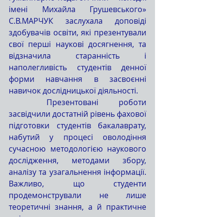
імені Михайла Грушевського» 
С.В.МАРЧУК заслухала доповіді 
здобувачів освіти, які презентували 
свої перші наукові досягнення, та 
відзначила старанність і 
наполегливість студентів денної 
форми навчання в засвоєнні 
навичок дослідницької діяльності.
	Презентовані роботи 
засвідчили достатній рівень фахової 
підготовки студентів бакалаврату, 
набутий у процесі оволодіння 
сучасною методологією наукового 
дослідження, методами збору, 
аналізу та узагальнення інформації. 
Важливо, що студенти 
продемонстрували не лише 
теоретичні знання, а й практичне 