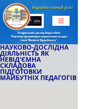
Комунальний заклад вищої освіти
"Барський гуманітарно-педагогічний коледж
імені Михайла Грушевського"
НАУКОВО-ДОСЛІДНА
ДІЯЛЬНІСТЬ ЯК
НЕВІД’ЄМНА
СКЛАДОВА
ПІДГОТОВКИ
МАЙБУТНІХ ПЕДАГОГІВ