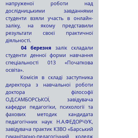
напруженої роботи над 
дослідницькими завданнями 
студенти взяли участь в онлайн-
заліку, на якому представили 
результати своєї практичної 
діяльності.
	04 березня
 залік складали 
студенти денної форми навчання 
спеціальності 013 «Початкова 
освіта».
	Комісія в складі заступника 
директора з навчальної роботи 
доктора філософії 
О.Д.САМБОРСЬКОЇ, завідувача 
кафедри педагогіки, психології та 
фахових методик кандидата 
педагогічних наук Н.А.ФЕДОРЧУК, 
завідувача практик КЗВО «Барський 
гуманітарно-педагогічний коледж 