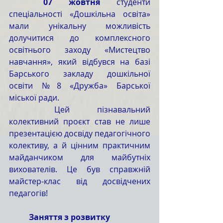
	07 жовтня
 студенти 
спеціальності «Дошкільна освіта» 
мали унікальну можливість 
долучитися до комплексного 
освітнього заходу «Мистецтво 
навчання», який відбувся на базі 
Барського закладу дошкільної 
освіти №8 «Дружба» Барської 
міської ради.
	Цей пізнавальний 
колективний проєкт став не лише 
презентацією досвіду педагогічного 
колективу, а й цінним практичним 
майданчиком для майбутніх 
вихователів. Це був справжній 
майстер-клас від досвідчених 
педагогів!
	Заняття з розвитку 