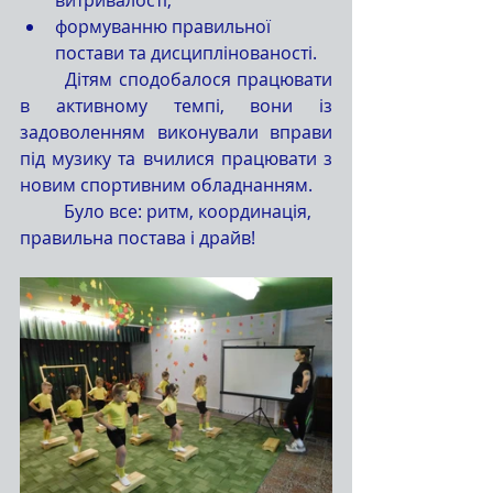
витривалості;
формуванню правильної 
постави та дисциплінованості.
	Дітям сподобалося працювати 
в активному темпі, вони із 
задоволенням виконували вправи 
під музику та вчилися працювати з 
новим спортивним обладнанням.
	Було все: ритм, координація, 
правильна постава і драйв!