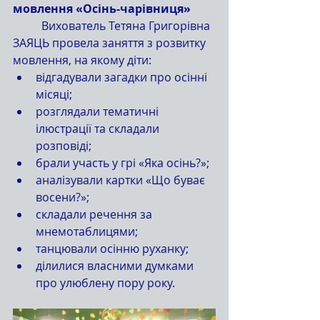
мовлення «Осінь-чарівниця»
	Вихователь Тетяна Григорівна 
ЗАЯЦЬ провела заняття з розвитку 
мовлення, на якому діти:
відгадували загадки про осінні 
місяці;
розглядали тематичні 
ілюстрації та складали 
розповіді;
брали участь у грі «Яка осінь?»;
аналізували картки «Що буває 
восени?»;
складали речення за 
мнемотаблицями;
танцювали осінню руханку;
ділилися власними думками 
про улюблену пору року.