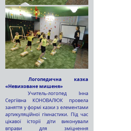
	Логопедична казка 
«Невиховане мишеня»
	Учитель-логопед Інна 
Сергіївна КОНОВАЛЮК провела 
заняття у формі казки з елементами 
артикуляційної гімнастики. Під час 
цікавої історії діти виконували 
вправи для зміцнення 