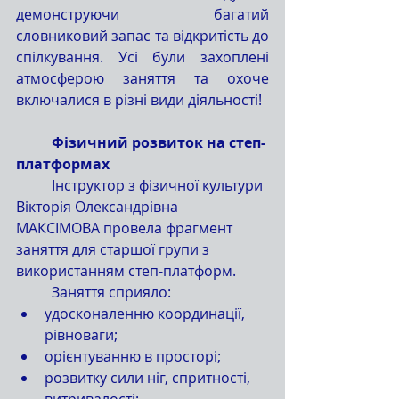
демонструючи багатий 
словниковий запас та відкритість до 
спілкування. Усі були захоплені 
атмосферою заняття та охоче 
включалися в різні види діяльності!
	Фізичний розвиток на степ-
платформах
	Інструктор з фізичної культури 
Вікторія
Олександрівна 
МАКСІМОВА
провела фрагмент 
заняття для старшої групи з 
використанням степ-платформ.
	Заняття сприяло:
удосконаленню координації, 
рівноваги;
орієнтуванню в просторі;
розвитку сили ніг, спритності, 