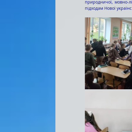
природничої, мовно-лі
підходам Нової українс