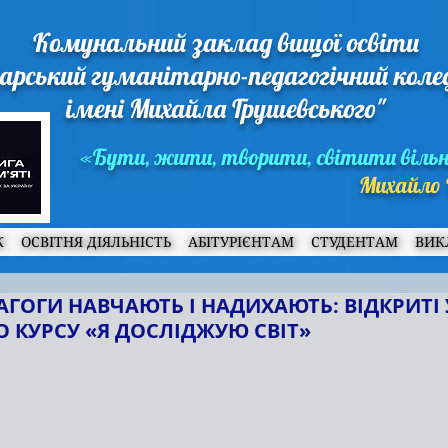
Комунальний заклад вищої освіти
арський гуманітарно-педагогічний кол
імені Михайла Грушевського"
«Бути, жити, творити, світити віль
Михайло 
Ж
ОСВІТНЯ ДІЯЛЬНІСТЬ
АБІТУРІЄНТАМ
СТУДЕНТАМ
ВИК
АГОГИ НАВЧАЮТЬ І НАДИХАЮТЬ: ВІДКРИТІ 
О КУРСУ «Я ДОСЛІДЖУЮ СВІТ»