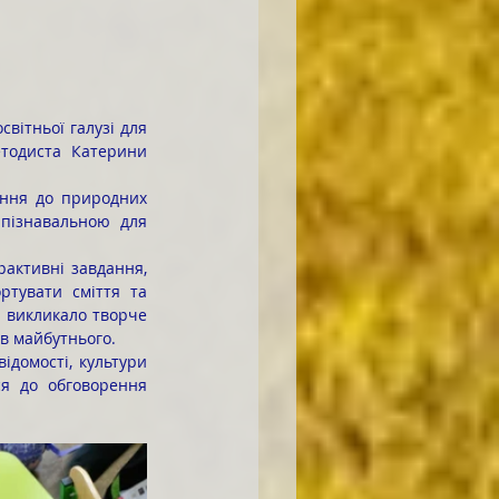
тодиста Катерини 
пізнавальною для 
тувати сміття та 
 викликало творче 
їв майбутнього.
ся до обговорення 