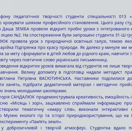
 крокувати шляхом професійного становлення. Цього разу сту
 Даша ЗЕМБА провели відкриті пробні уроки з інтегрованого к
го ліцею №2. На спостереження були запрошені студенти 31-Ш гр
арійка Підгірянка про красу природи. Як далеко у минуле ми м
 за мету сформувати в дітей любов до рідного краю, навчити їх
віту через поетичне слово української письменниці.
авчання. Велику допомогу в підготовці надали методист пра
Світлана Петрівна ВАСЮТИНСЬКА. Наставники поділилися дос
ти занять, підібрати дидактичний матеріал і методичні прий
ню знань молодшими школярами.
існю «Місяць і зорі», зацікавлено сприймали інформацію про 
створили тематичну «хмару слів», виконали інтерактивні в
 Музею екології гір та історії природокористування, що на Ра
експерименту «Пам’ять землі».