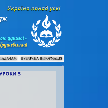
едж
ною душею!»
Грушевський
ЛАДАЧАМ
ПУБЛІЧНА ІНФОРМАЦІЯ
УРОКИ З