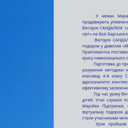
	У межах Марафону педагогічної творчості студенти спеціальності 013 «Початкова освіта» 
продовжують упевнено
Вікторія САНДАЛЮК та
світ» на базі Барсько
	Вікторія САНДАЛЮК провела урок з природничої освітньої галузі, темою якого стала поетична 
подорож у довкілля «М
Практикантка поставила
красу навколишнього с
	Підготовка до проведення відкритих уроків вимагала від студентів не лише творчості, а й глибокого 
розуміння методики н
класовод 4-А класу 
вдосконалити конспек
ефективному засвоєн
	Під час уроку Вікторія САНДАЛЮК продемонструвала креативність, емоційність і вміння зацікавити 
дітей. Учні слухали п
Марійки Підгірянки, 
віртуальну подорож до
стали учасниками міні
	Урок пройшов у доброзичливій і творчій атмосфері. Студентка вдало поєднала елементи 