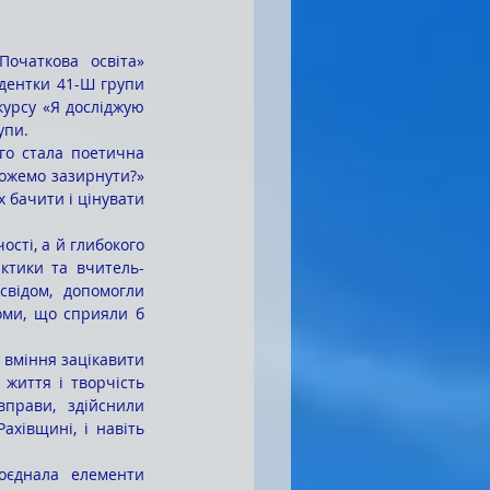
дентки 41-Ш групи 
урсу «Я досліджую 
упи.
ожемо зазирнути?» 
 бачити і цінувати 
ктики та вчитель-
відом, допомогли 
оми, що сприяли б 
життя і творчість 
прави, здійснили 
хівщині, і навіть 