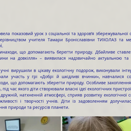
 керівництвом учителя Тамари Броніславівни ТИХОЛАЗ та ме
Ї.
дини на довкілля» – виявилася надзвичайно актуальною та 
рали участь у грі «Добрі й шкідливі вчинки», навчалися сор
ходи, що допомагають зберегти природу. Особливе захоплення
 під час якого діти створювали власні ідеї екологічних пристро
ежливості і творчості учнів. Діти із задоволенням долучила
ння природи та ресурсів планети.