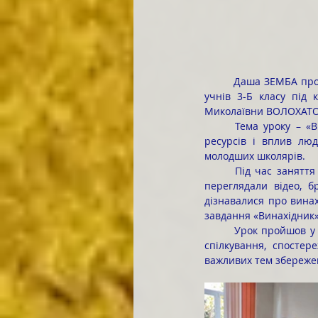
	Даша ЗЕМБА провела показовий урок з соціальної та здоров’я збережувальної освітньої галузі для 
учнів 3-Б класу під
Миколаївни ВОЛОХАТО
	Тема уроку – «Винаходи, що допомагають берегти природу. Дбайливе ставлення до природних 
ресурсів і вплив лю
молодших школярів.
	Під час заняття учні вирушили в цікаву екологічну подорож, виконували інтерактивні завдання, 
переглядали відео, б
дізнавалися про вина
завдання «Винахідник»,
	Урок пройшов у дружній, натхненній атмосфері, сприяв розвитку екологічної свідомості, культури 
спілкування, спостер
важливих тем збереже