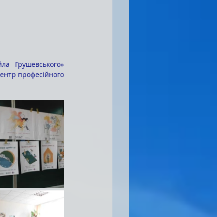
ла Грушевського» 
Центр професійного 