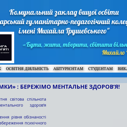
Комунальний заклад вищої освіти
арський гуманітарно-педагогічний кол
імені Михайла Грушевського"
«Бути, жити, творити, світити віль
Михайло 
Ж
ОСВІТНЯ ДІЯЛЬНІСТЬ
АБІТУРІЄНТАМ
СТУДЕНТАМ
ВИК
МКИ» : БЕРЕЖІМО МЕНТАЛЬНЕ ЗДОРОВ’Я!
нтального здоров’я 
збереження психічного 