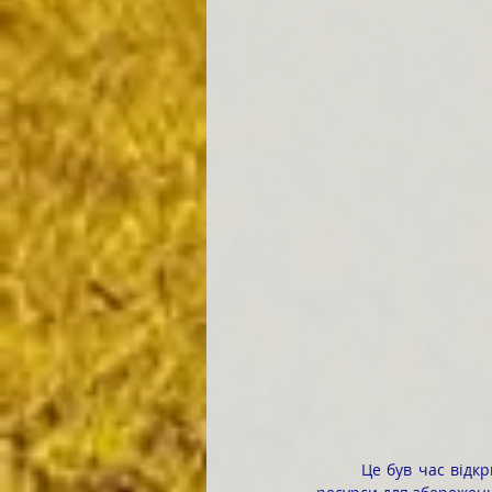
	Це був час відкритого спілкування, коли кожен міг відчути силу взаємопідтримки та знайти власні 