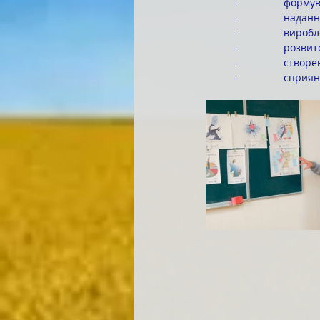
	-               
	-               
	-               
	-                
	-               
	-               