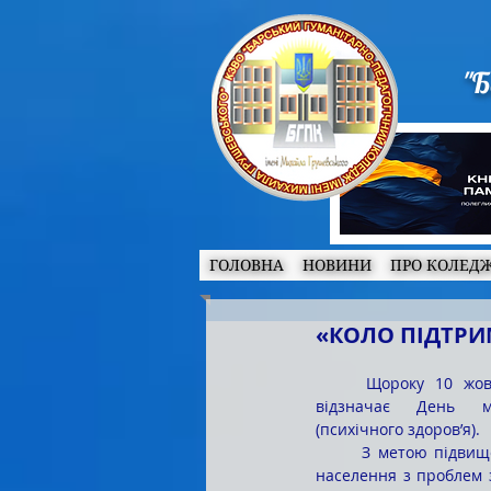
"Б
ГОЛОВНА
НОВИНИ
ПРО КОЛЕД
«КОЛО ПІДТРИ
	Щороку 10 жовтня світова спільнота 
відзначає День ме
(психічного здоров’я).
	З метою підвищення рівня обізнаності 
населення з проблем 