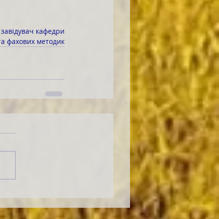
 завідувач кафедри
 та фахових методик