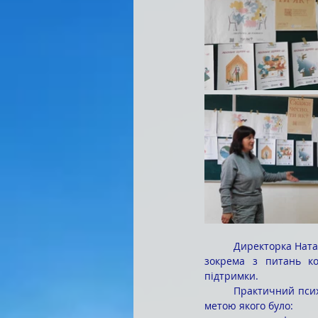
	Директорка Наталія Олександрівна СТРЕЛЬЧУК ознайомила присутніх зі змістом діяльності Центру, 
зокрема з питань кон
підтримки.
	Практичний психолог Центру Наталія Володимирівна ФРАНЧУК провела тренінг «Коло підтримки», 
метою якого було: