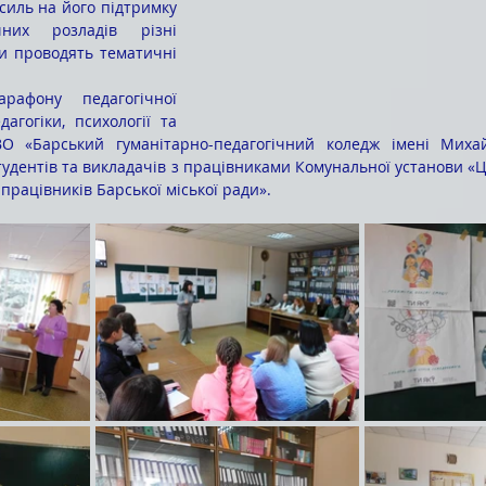
усиль на його підтримку 
них розладів різні 
ви проводять тематичні 
агогіки, психології та 
О «Барський гуманітарно-педагогічний коледж імені Михай
студентів та викладачів з працівниками Комунальної установи «
працівників Барської міської ради».