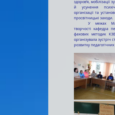
здоров’я, мобілізації з
й усунення психіч
організації та устано
просвітницькі заходи.
	У межах Марафону педагогічної 
творчості кафедра пед
фахових методик КЗВ
організувала зустріч 
розвитку педагогічних 