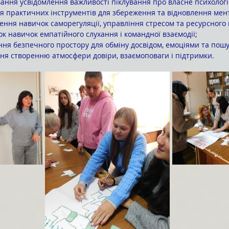
 формування усвідомлення важливості піклування про власне психоло
 надання практичних інструментів для збереження та відновлення ме
 вироблення навичок саморегуляції, управління стресом та ресурсног
розвиток навичок емпатійного слухання і командної взаємодії;
 створення безпечного простору для обміну досвідом, емоціями та пош
 сприяння створенню атмосфери довіри, взаємоповаги і підтримки.