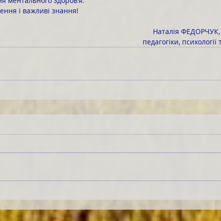
я ментального здоров’я.
нення і важливі знання!
Наталія ФЕДОРЧУК,
педагогіки, психології