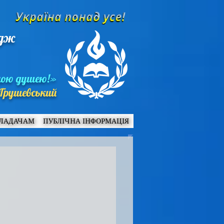
едж
ною душею!»
Грушевський
ЛАДАЧАМ
ПУБЛІЧНА ІНФОРМАЦІЯ