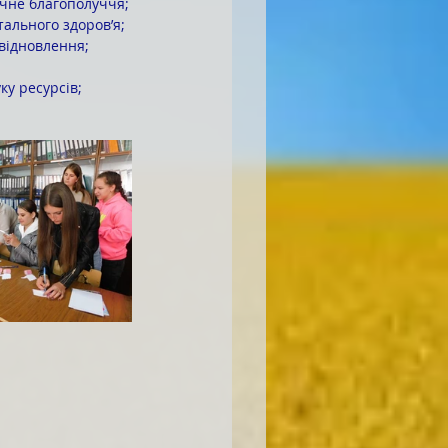
гічне благополуччя;
нтального здоров’я;
о відновлення;
уку ресурсів;