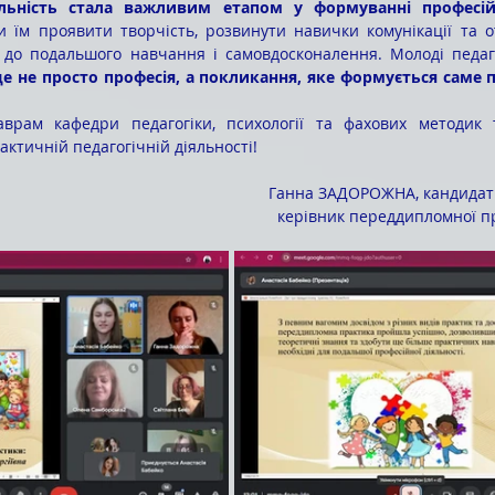
 їм проявити творчість, розвинути навички комунікації та о
 до подальшого навчання і самовдосконалення. Молоді педаго
е не просто професія, а покликання, яке формується саме пі
актичній педагогічній діяльності!
Ганна ЗАДОРОЖНА, кандидат 
керівник переддипломної п