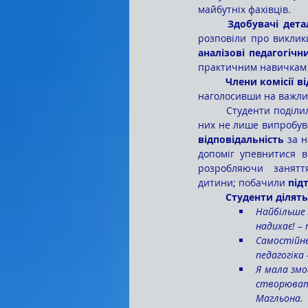
майбутніх фахівців.
	Здобувачі дет
розповіли про виклики
аналізові педагогічн
практичним навичкам в
	Члени комісії 
наголосивши на важлив
	Студенти поділи
них не лише випробув
відповідальність
 за 
допоміг упевнитися в
розробляючи занят
дитини; побачили 
під
	Студенти ділят
Найбільше 
надихає! –
Самостійн
педагогіка 
Я мала змо
створювати
Магльона.