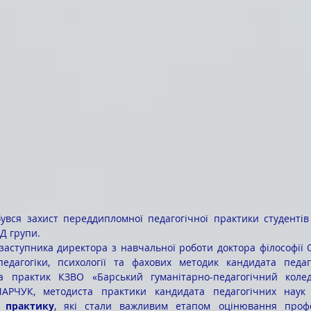
бувся захист переддипломної педагогічної практики студентів 
Д групи.
едагогіки, психології та фахових методик кандидата педаго
а практик КЗВО «Барський гуманітарно-педагогічний коле
МАРЧУК, методиста практики кандидата педагогічних наук
 практику
, які стали важливим етапом оцінювання профес