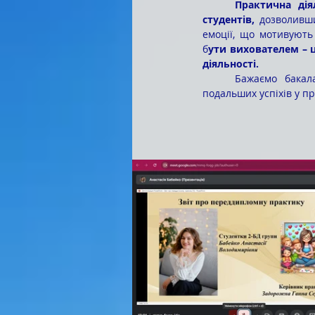
	Практична діяльність стала важливим етапом у формуванні професійної майстерності 
студентів, 
дозволивши
емоції, що мотивують
б
ути вихователем – ц
діяльності. 
	Бажаємо бакалаврам кафедри педагогіки, психології та фахових методик творчої наснаги і 
подальших успіхів у пр