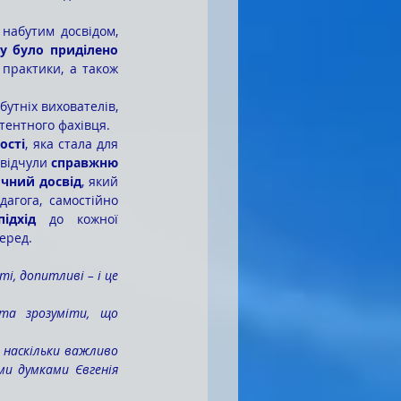
набутим досвідом, 
у було приділено 
практики, а також 
утніх вихователів, 
тентного фахівця.
ості
, яка стала для 
відчули 
справжню 
чний досвід
, який 
агога, самостійно 
ідхід
 до кожної 
перед.
, допитливі – і це 
а зрозуміти, що 
 наскільки важливо 
и думками Євгенія 