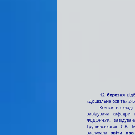
	12 березня
 від
«Дошкільна освіта» 2-Б
	Комісія в складі заступника директора з навчальної роботи доктора філософії О.Д. САМБОРСЬКОЇ, 
завідувача кафедри п
ФЕДОРЧУК, завідувач
Грушевського» С.В. 
заслухала 
звіти про