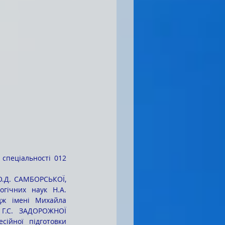
спеціальності 012 
гічних наук Н.А. 
дж імені Михайла 
 Г.С. ЗАДОРОЖНОЇ 
ійної підготовки 