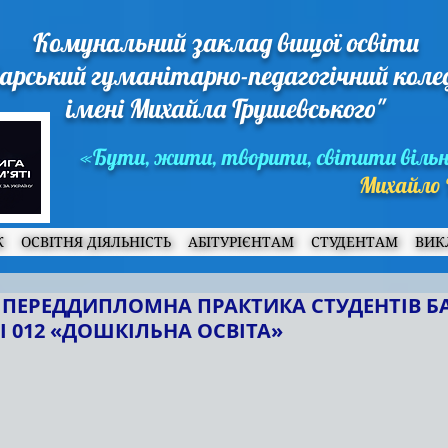
Комунальний заклад вищої освіти
арський гуманітарно-педагогічний кол
імені Михайла Грушевського"
«Бути, жити, творити, світити віль
Михайло 
Ж
ОСВІТНЯ ДІЯЛЬНІСТЬ
АБІТУРІЄНТАМ
СТУДЕНТАМ
ВИК
ПЕРЕДДИПЛОМНА ПРАКТИКА СТУДЕНТІВ Б
 012 «ДОШКІЛЬНА ОСВІТА»