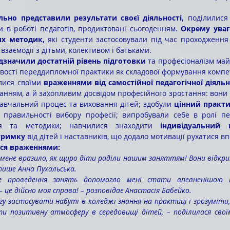
ально представили результати своєї діяльності,
 поділилися 
 в роботі педагогів, продиктовані сьогоденням. 
Окрему уваг
их методик,
 які студенти застосовували під час проходження 
заємодії з дітьми, колективом і батьками.
відзначили достатній рівень підготовки
 та професіоналізм майб
ості переддипломної практики як складової формування компе
лися своїми 
враженнями від самостійної педагогічної діяльн
анням, а й захопливим досвідом професійного зростання: вони
навчальний процес та виховання дітей; здобули 
цінний практи
 правильності вибору професії; випробували себе в ролі пед
тя та методики; навчилися знаходити 
індивідуальний п
тримку
 від дітей і наставників, що додало мотивації рухатися в
ься враженнями:
мене вразило, як щиро діти раділи нашим заняттям! Вони відкриті
 пише Анна Пухальська.
е проведення занять допомогло мені стати впевненішою т
– це дійсно моя справа! – розповідає Анастасія Бабейко.
гу застосувати набуті в коледжі знання на практиці і зрозуміти,
 позитивну атмосферу в середовищі дітей, – поділилася своїм