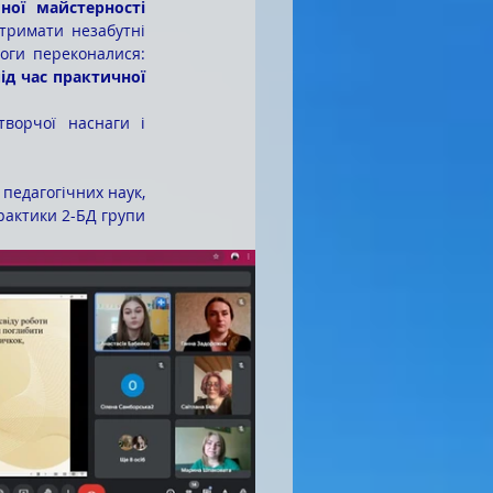
тримати незабутні 
ги переконалися: 
д час практичної 
педагогічних наук,
рактики 2-БД групи