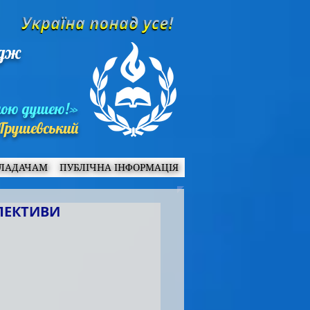
едж
ною душею!»
Грушевський
ЛАДАЧАМ
ПУБЛІЧНА ІНФОРМАЦІЯ
СПЕКТИВИ