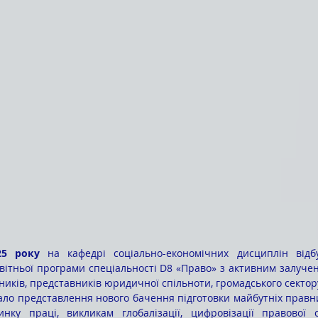
25 року
 на кафедрі соціально-економічних дисциплін відбу
вітньої програми спеціальності D8 «Право» з активним залучен
ників, представників юридичної спільноти, громадського сектор
нку праці, викликам глобалізації, цифровізації правової 