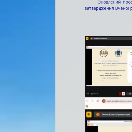
	Оновлений проєкт освітньої програми з урахуванням отриманих рекомендацій буде подано на 
затвердження Вченої р