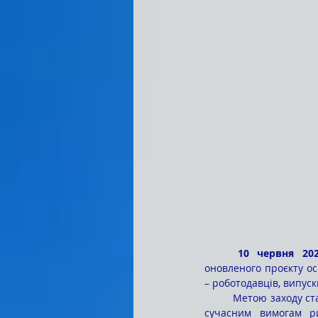
	10 червня 20
оновленого проєкту ос
– роботодавців, випуск
	Метою заходу стало представлення нового бачення підготовки майбутніх правників, яке відповідає 
сучасним вимогам ри