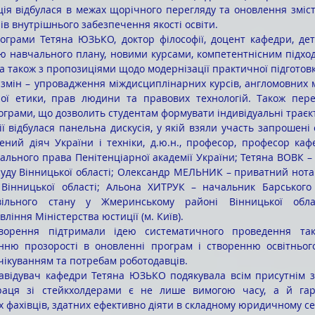
ція відбулася в межах щорічного перегляду та оновлення змісту
ів внутрішнього забезпечення якості освіти.
ою навчального плану, новими курсами, компетентнісним підхо
 а також з пропозиціями щодо модернізації практичної підготовк
ї етики, прав людини та правових технологій. Також перед
ограми, що дозволить студентам формувати індивідуальні траєк
ний діяч України і техніки, д.ю.н., професор, професор каф
ального права Пенітенціарної академії України; Тетяна ВОВК – 
суду Вінницької області; Олександр МЕЛЬНИК – приватний нота
 Вінницької області; Альона ХИТРУК – начальник Барського в
вільного стану у Жмеринському районі Вінницької облас
ління Міністерства юстиції (м. Київ).
ню прозорості в оновленні програм і створенню освітнього
чікуванням та потребам роботодавців.
раця зі стейкхолдерами є не лише вимогою часу, а й гара
 фахівців, здатних ефективно діяти в складному юридичному с