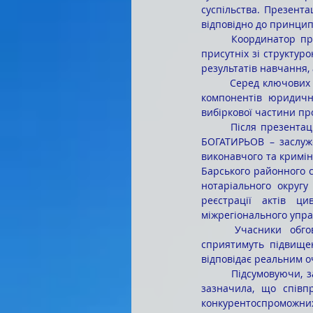
суспільства. Презента
відповідно до принцип
	Координатор програми Тетяна ЮЗЬКО, доктор філософії, доцент кафедри, детально ознайомила 
присутніх зі структур
результатів навчання,
	Серед ключових змін – упровадження міждисциплінарних курсів, англомовних модулів; посилення 
компонентів юридично
вибіркової частини пр
	Після презентації відбулася панельна дискусія, у якій взяли участь запрошені стейкхолдери: Іван 
БОГАТИРЬОВ – заслуже
виконавчого та кримін
Барського районного 
нотаріального округу
реєстрації актів ци
міжрегіонального управ
	Учасники обговорення підтримали ідею систематичного проведення таких зустрічей, що 
сприятимуть підвищен
відповідає реальним о
	Підсумовуючи, завідувач кафедри Тетяна ЮЗЬКО подякувала всім присутнім за активну участь і 
зазначила, що співп
конкурентоспроможних