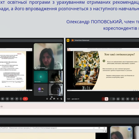
ади, а його впровадження розпочнеться з наступного навчальн
Олександр ПОПОВСЬКИЙ, член тв
кореспондентів 