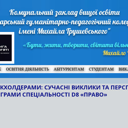
Комунальний заклад вищої освіти
арський гуманітарно-педагогічний кол
імені Михайла Грушевського"
«Бути, жити, творити, світити віль
Михайло 
Ж
ОСВІТНЯ ДІЯЛЬНІСТЬ
АБІТУРІЄНТАМ
СТУДЕНТАМ
ВИК
ЕЙКХОЛДЕРАМИ: СУЧАСНІ ВИКЛИКИ ТА ПЕР
ОГРАМИ СПЕЦІАЛЬНОСТІ D8 «ПРАВО»