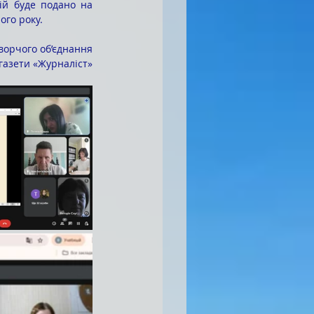
ого року.
орчого об’єднання
газети «Журналіст»