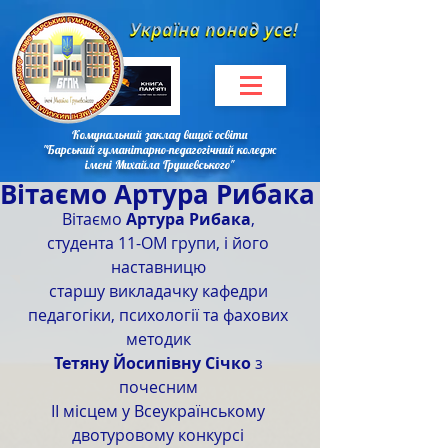
Комунальний заклад вищої освіти
"Барський гуманітарно-педагогічний коледж
імені Михайла Грушевського"
Вітаємо Артура Рибака
Вітаємо 
Артура Рибака
, 
студента 11-ОМ групи, і його 
наставницю 
старшу викладачку кафедри 
педагогіки, психології та фахових 
методик 
Тетяну Йосипівну Січко
 з 
почесним 
II місцем у Всеукраїнському 
двотуровому конкурсі 