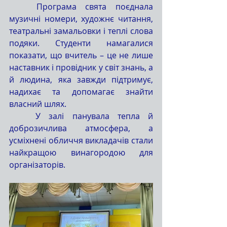
	Програма свята поєднала 
музичні номери, художнє читання, 
театральні замальовки і теплі слова 
подяки. Студенти намагалися 
показати, що вчитель – це не лише 
наставник і провідник у світ знань, а 
й людина, яка завжди підтримує, 
надихає та допомагає знайти 
власний шлях.
	У залі панувала тепла й 
доброзичлива атмосфера, а 
усміхнені обличчя викладачів стали 
найкращою винагородою для 
організаторів.