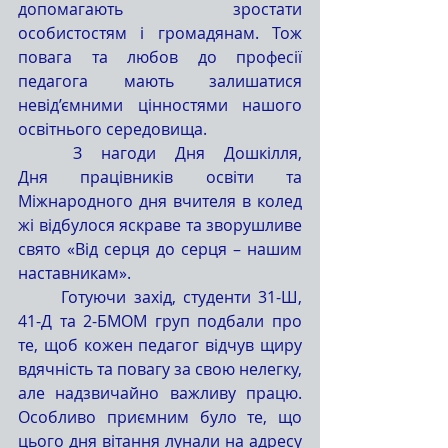
допомагають зростати 
особистостям і громадянам. Тож 
повага та любов до професії 
педагога мають залишатися 
невід’ємними цінностями нашого 
освітнього середовища.
	З нагоди Дня Дошкілля, 
Дня працівників освіти та 
Міжнародного дня вчителя в колед
жі відбулося яскраве та зворушливе 
свято «Від серця до серця – нашим 
наставникам».
	Готуючи захід, студенти 31-Ш, 
41-Д та 2-БМОМ груп подбали про 
те, щоб кожен педагог відчув щиру 
вдячність та повагу за свою нелегку, 
але надзвичайно важливу працю. 
Особливо приємним було те, що 
цього дня вітання лунали на адресу 