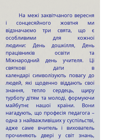
	На межі заквітчаного вересня 
і сонцесяйного жовтня ми 
відзначаємо три свята, що є 
особливими для кожної 
людини: День дошкілля, День 
працівників освіти
та 
Міжнародний день учителя. Ці 
святкові дати в 
календарі символізують повагу до 
людей, які щоденно віддають свої 
знання, тепло сердець, щиру 
турботу дітям та молоді, формуючи 
майбутнє нашої країни. Вони 
нагадують, що професія педагога – 
одна з найважливіших у суспільстві, 
адже саме вчитель і вихователь 
прочиняють двері у світ знань, 