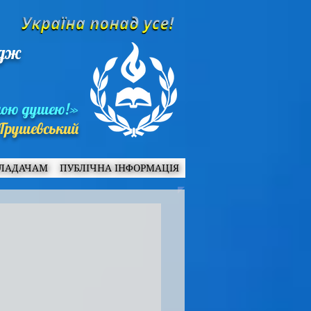
едж
ною душею!»
Грушевський
ЛАДАЧАМ
ПУБЛІЧНА ІНФОРМАЦІЯ