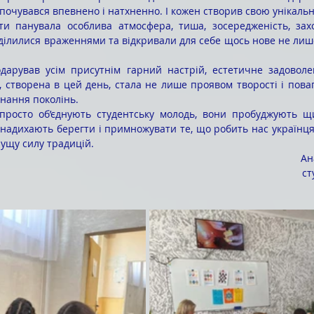
почувався впевнено і натхненно. І кожен створив свою унікальн
ділилися враженнями та відкривали для себе щось нове не лише 
, створена в цей день, стала не лише проявом творості і поваг
нання поколінь.
 надихають берегти і примножувати те, що робить нас українцям
ущу силу традицій.
Ан
ст