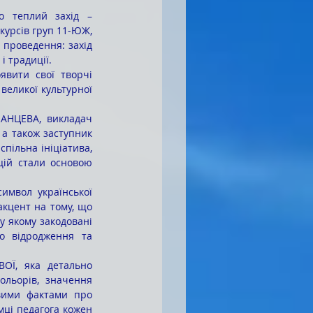
урсів груп 11-ЮЖ, 
 проведення: захід 
і традиції.
великої культурної 
а також заступник 
пільна ініціатива, 
ій стали основою 
кцент на тому, що 
у якому закодовані 
о відродження та 
льорів, значення 
вими фактами про 
мці педагога кожен 