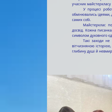
учасник майстеркласу 
	У процесі роботи панувала особлива атмосфера, тиша, зосередженість, захоплення. Студенти 
обмінювались ідеями, 
самих собі.
	Майстерклас подарував усім присутнім гарний настрій, естетичне задоволення та незабутній 
досвід. Кожна писанка
символом духовного єд
	Такі заходи не просто об’єднують студентську молодь, вони пробуджують щиру зацікавленість 
вітчизняною історією,
глибину душі й невмир