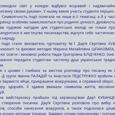
исанку своїми руками». У ньому взяли участь студенти перших к
Символічність події полягала не лише в її тематиці, а й у часі
країнці особливо замислюються про родинні цінності, духовність 
 зануритися в мистецтво писанкарства, відчути себе частинкою 
 народу.
психології та фахових методик Марина Михайлівна ШПАКОВАТА, 
ої освіти і виховної роботи Надія Григорівна БЛІДЧЕНКО. Їхня с
жання передати студентам частинку душі українських традиц
ва.
31-Д групи Іванна ПАЛАДІЙ та Анастасія ПЕДСТРУЖКО зробили а
о барвисте яйце, прикрашене візерунками, а справжній оберіг, 
ру, здоров’я. Її здавна вважали символом життя, весняног
ій.
створення писанки. Дарʼя Сергіївна розповіла про вибір ко
ів, способи нанесення візерунків, а також поділилася ціка
в різних регіонах України. Завдяки чітким поясненням і підтри