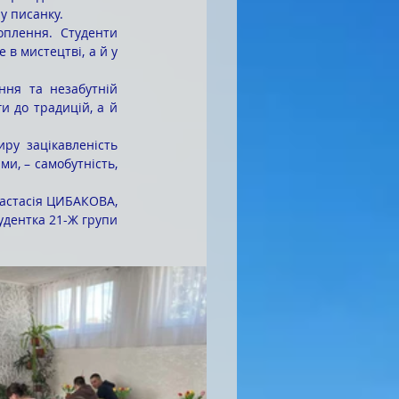
у писанку.
в мистецтві, а й у 
и до традицій, а й 
и, – самобутність, 
астасія ЦИБАКОВА,
удентка 21-Ж групи