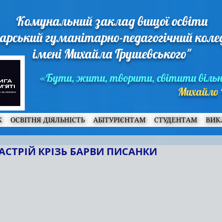
Комунальний заклад вищої освіти
арський гуманітарно-педагогічний кол
імені Михайла Грушевського"
«Бути, жити, творити, світити віль
Михайло 
Ж
ОСВІТНЯ ДІЯЛЬНІСТЬ
АБІТУРІЄНТАМ
СТУДЕНТАМ
ВИК
АСТРІЙ КРІЗЬ БАРВИ ПИСАНКИ