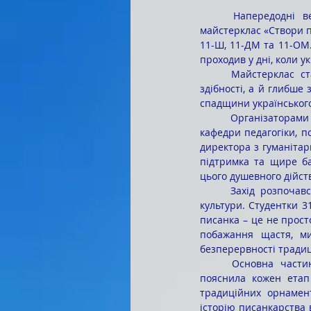
	Напередодні великодніх свят у коледжі відбувся яскравий і надзвичайно теплий захід – 
майстерклас «Створи п
11-Ш, 11-ДМ та 11-ОМ. 
проходив у дні, коли у
	Майстерклас став чудовою нагодою для студентської молоді не тільки проявити свої творчі 
здібності, а й глибше
спадщини українського
	Організаторами події стали вихователь гуртожитку №1 Дарʼя Сергіївна КУБАНЦЕВА, викладач 
кафедри педагогіки, 
директора з гуманітарн
підтримка та щире ба
цього душевного дійст
	Захід розпочався з цікавої і глибокої за змістом розповіді про писанку як символ української 
культури. Студентки 
писанка – це не прост
побажання щастя, ми
безперервності традиц
	Основна частина майстеркласу пройшла під керівництвом Дарʼї КУБАНЦЕВОЇ, яка детально 
пояснила кожен етап 
традиційних орнамент
історію писанкарства 