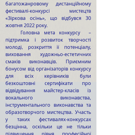
багатожанровому дистанційному 
фестивалі-конкурсі мистецтв 
«Зіркова осінь», що відбувся 30 
жовтня 2022 року. 
	Головна мета конкурсу  – 
підтримка і розвиток творчості 
молоді, розкриття її потенціалу, 
виховання художньо-естетичних 
смаків виконавців. Приємним 
бонусом від організаторів конкурсу 
для всіх керівників були 
безкоштовні сертифікати про 
відвідування майстер-класів із 
вокального виконавства, 
інструментального виконавства та 
образотворчого мистецтва. Участь 
у таких фестивалях-конкурсах 
безцінна, оскільки це не тільки 
підвищення рівня професійної 