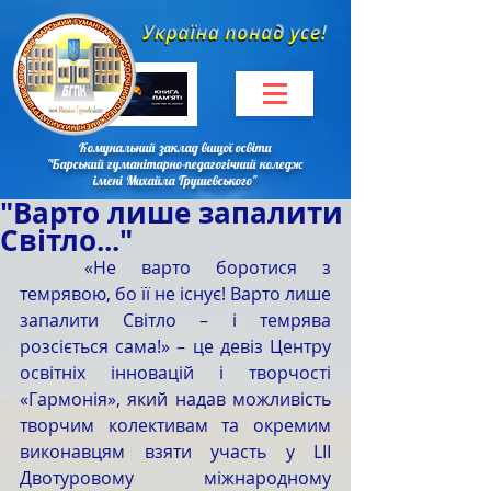
Комунальний заклад вищої освіти
"Барський гуманітарно-педагогічний коледж
імені Михайла Грушевського"
"Варто лише запалити
Світло..."
	«Не варто боротися з 
темрявою, бо її не існує! Варто лише 
запалити Світло – і темрява 
розсіється сама!» – це девіз Центру 
освітніх інновацій і творчості 
«Гармонія», який надав можливість 
творчим колективам та окремим 
виконавцям взяти участь у LІІ 
Двотуровому міжнародному 