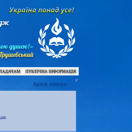
едж
ною душею!»
Грушевський
ЛАДАЧАМ
ПУБЛІЧНА ІНФОРМАЦІЯ
Архів новин
іше.