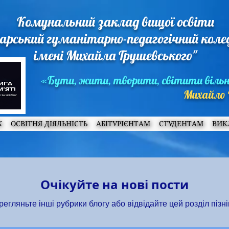
Комунальний заклад вищої освіти
арський гуманітарно-педагогічний кол
імені Михайла Грушевського"
«Бути, жити, творити, світити віль
Михайло 
Ж
ОСВІТНЯ ДІЯЛЬНІСТЬ
АБІТУРІЄНТАМ
СТУДЕНТАМ
ВИК
Очікуйте на нові пости
егляньте інші рубрики блогу або відвідайте цей розділ пізн