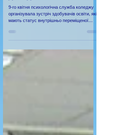
КОНСУЛЬТАЦІЯ ФАХІВЦЯ
ДЛЯ ЗДОБУВАЧІВ ОСВІТИ
9-го квітня психологічна служба коледжу
організувала зустріч здобувачів освіти, які
мають статус внутрішньо переміщеної
особи, із...