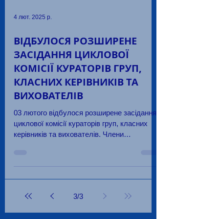
4 лют. 2025 р.
ВІДБУЛОСЯ РОЗШИРЕНЕ
ЗАСІДАННЯ ЦИКЛОВОЇ
КОМІСІЇ КУРАТОРІВ ГРУП,
КЛАСНИХ КЕРІВНИКІВ ТА
ВИХОВАТЕЛІВ
03 лютого відбулося розширене засідання
циклової комісії кураторів груп, класних
керівників та вихователів. Члени
об’єднання працювали...