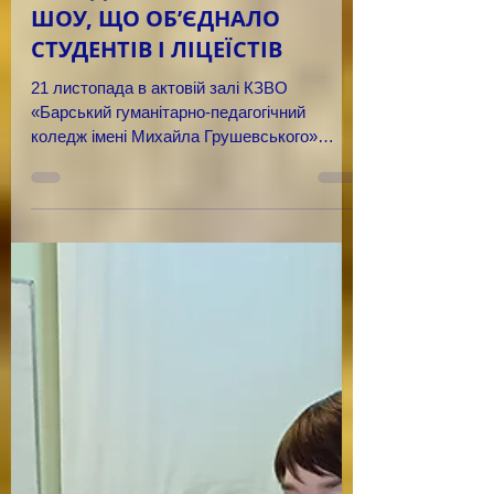
22 лист. 2024 р.
«ГРА РОЗУМУ: ШЛЯХ ДО
ФЕМІДИ» – ІНТЕЛЕКТУАЛЬНЕ
ШОУ, ЩО ОБ’ЄДНАЛО
СТУДЕНТІВ І ЛІЦЕЇСТІВ
21 листопада в актовій залі КЗВО
«Барський гуманітарно-педагогічний
коледж імені Михайла Грушевського»
відбулося...