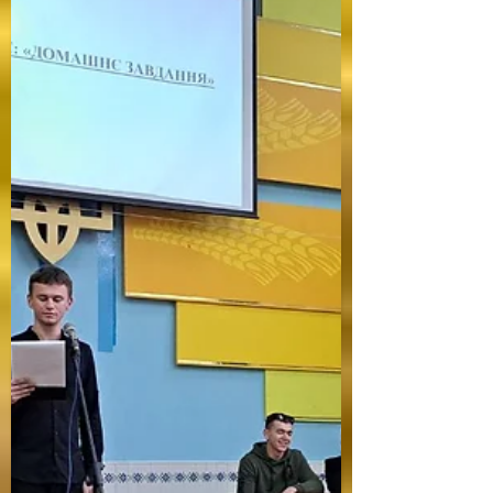
педагогічному коледжі відбулася урочиста
подія, присвячена нагородженню студентів
за участь в...