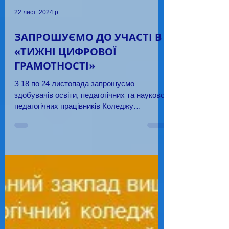
22 лист. 2024 р.
ЗАПРОШУЄМО ДО УЧАСТІ В
«ТИЖНІ ЦИФРОВОЇ
ГРАМОТНОСТІ»
З 18 по 24 листопада запрошуємо
здобувачів освіти, педагогічних та науково-
педагогічних працівників Коледжу
долучитися до «Тижня цифрової...