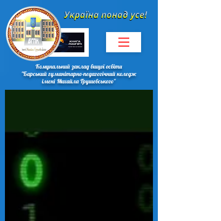
Комунальний заклад вищої освіти
"Барський гуманітарно-педагогічний коледж
імені Михайла Грушевського"