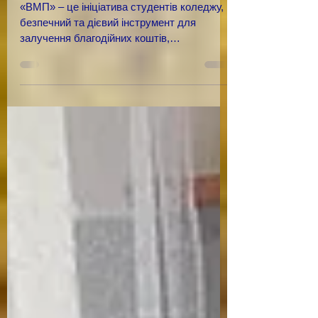
ЗУСИЛЛЯ В ПРАГНЕННІ
ДОПОМОГТИ ЗСУ
«ВМП» – це ініціатива студентів коледжу,
безпечний та дієвий інструмент для
залучення благодійних коштів,
спрямованих на підтримку наших...