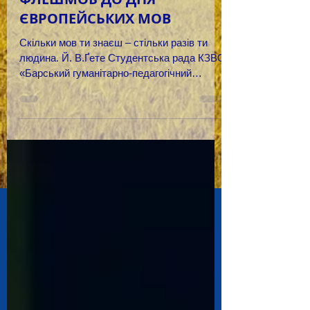
ЄВРОПЕЙСЬКИХ МОВ
Скільки мов ти знаєш – стільки разів ти
людина. Й. В.Ґете Студентська рада КЗВО
«Барський гуманітарно-педагогічний
коледж імені Михайла...