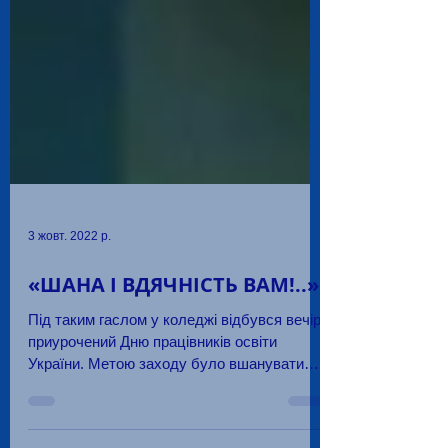
3 жовт. 2022 р.
«ШАНА І ВДЯЧНІСТЬ ВАМ!..»
Під таким гаслом у коледжі відбувся вечір,
приурочений Дню працівників освіти
України. Метою заходу було вшанувати
щоденну невтомну працю...