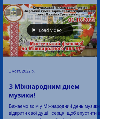
Load video
1 жовт. 2022 р.
З Міжнародним днем
музики!
Бажаємо всім у Міжнародний день музики
відкрити свої душі і серця, щоб впустити в
них чудотворні мелодії, ніжні серенади,