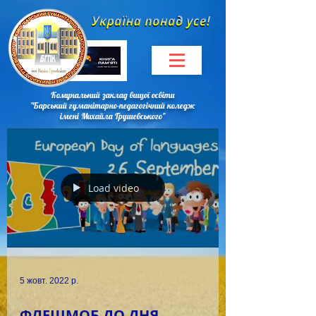
Комунальний заклад вищої освіти
"Барський гуманітарно-педагогічний коледж
імені Михайла Грушевського"
Load video
5 жовт. 2022 р.
ФЛЕШМОБ ДО ДНЯ