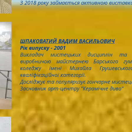
З 2018 року займається активною виставк
ШПАКОВАТИЙ ВАДИМ ВАСИЛЬОВИЧ
Рік випуску - 2001
Викладач мистецьких дисциплін та з
виробничою майстернею Барського гума
коледжу імені Михайла Грушевськог
кваліфікаційної категорії.
Досліджує та популяризує гончарне мистец
Засновник арт-центру "Керамічне диво"