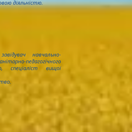
овою діяльністю.
авідувач навчально-
нітарно-педагогічного
о, спеціаліст вищої
тво.