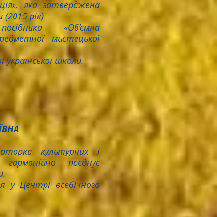
ція», яка затверджена
 (2015 рік)
посібника «Об’ємна
редметної мистецької
.
 української школи.
ЇВНА
ціаторка культурних і
 гармонійно поєднує
и.
я у Центрі всебічного