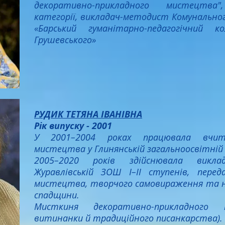
декоративно-прикладного мистецтва
категорії, викладач-методист Комунальног
«Барський гуманітарно-педагогічний 
Грушевського»
РУДИК ТЕТЯНА ІВАНІВНА
Рік випуску - 2001
У 2001–2004 роках працювала вчите
мистецтва у Глинянській загальноосвітній ш
2005–2020 років здійснювала викла
Журавлівській ЗОШ І–ІІ ступенів, пер
мистецтва, творчого самовираження та н
спадщини.
Мисткиня декоративно-прикладного 
витинанки й традиційного писанкарства).