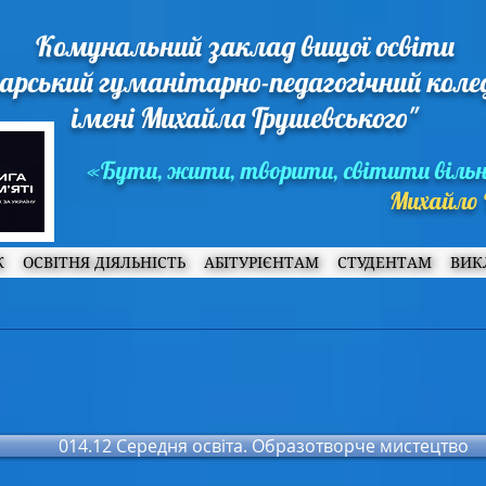
Комунальний заклад вищої освіти
арський гуманітарно-педагогічний кол
імені Михайла Грушевського"
«Бути, жити, творити, світити віль
Михайло 
Ж
ОСВІТНЯ ДІЯЛЬНІСТЬ
АБІТУРІЄНТАМ
СТУДЕНТАМ
ВИК
014.12 Середня освіта. Образотворче мистецтво