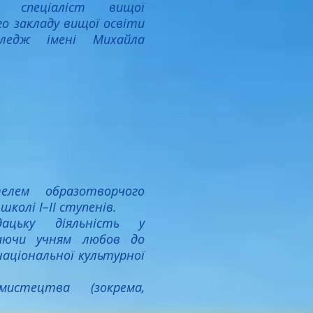
", спеціаліст вищої
о закладу вищої освіти
коледж імені Михайла
лем образотворчого
колі І–ІІ ступенів
.
дацьку діяльність у
едаючи учням любов до
аціональної культурної
мистецтва (зокрема,