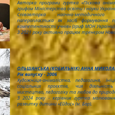
Авторка програми гуртка «Піскова аніма
грифом Міністерства освіти і науки України
Співавторка наочно-методичного 
паперопластика як засіб формування п
компетентності учнів» (гриф МОН України)
З 2021 року активно працює тренером Нової
ОЛЬШАНСЬКА (КОБИЛЬНІК) АННА МИКОЛА
Рік випуску - 2006
Художниця-анімалістка, педагогиня, іні
соціальних проєктів, чия діяльність
мистецтво, педагогіку та любов до природ
З 2024 року - керівник гуртка малюванн
розвитку дитини «Ейдос» (м. Бар).