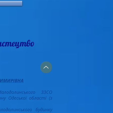
мистецтво
ДИМИРІВНА
лодолинського ЗЗСО
ону Одеської області (з
лодолинського будинку