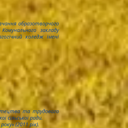
авчання образотворчого
 Комунального закладу
агогічний коледж імені
стецтва та трудового
ої сільської ради.
оку» (2011 рік).