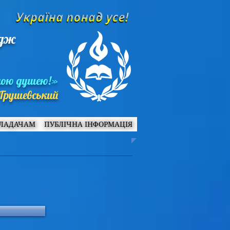
едж
ною душею!»
Грушевський
ЛАДАЧАМ
ПУБЛІЧНА ІНФОРМАЦІЯ