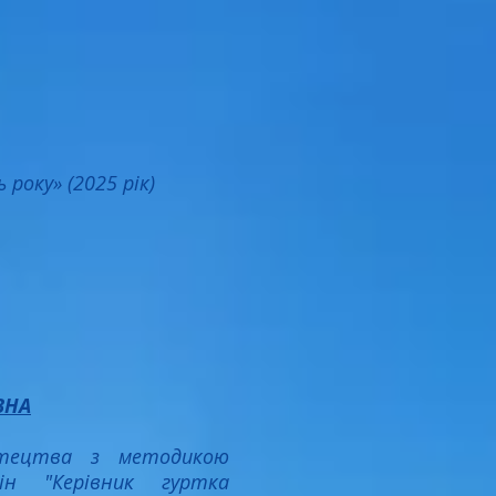
року» (2025 рік)
ВНА
истецтва з методикою
лін "Керівник гуртка