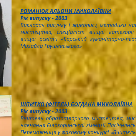
РОМАНЮК АЛЬОНИ МИКОЛАЇВНИ
Рік випуску - 2003
Викладач рисунку і живопису, методики н
мистецтва, спеціаліст вищої категорії
вищої освіти «Барський гуманітарно-пед
Михайла Грушевського»
ШПИТКО (ФІТЕЛЬ) БОГДАНА МИКОЛАЇВНА
Рік випуску - 2003
Вчитель образотворчого мистецтва, ми
навчання Білозоринської гімназії Пасічнянськ
Переможниця у фаховому конкурсі «Вчитель р