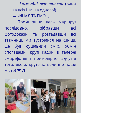
🔹 
Командні активності
 (один 
за всіх і всі за одного!).
🏁 ФІНАЛ ТА ЕМОЦІЇ
	Пройшовши весь маршрут 
послідовно, зібравши всі 
фотодокази та розгадавши всі 
таємниці, ми зустрілися на фініші. 
Це був суцільний сміх, обмін 
спогадами, круті кадри в галереї 
смартфонів і неймовірне відчуття 
того, яке ж круте та величне наше 
місто! 🤩🙌