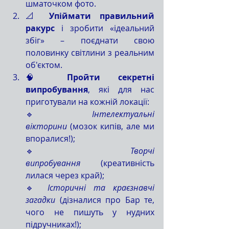
шматочком фото.
📐 
Упіймати правильний 
ракурс
 і зробити «ідеальний 
збіг» – поєднати свою 
половинку світлини з реальним 
об'єктом.
🧠 
Пройти секретні 
випробування
, які для нас 
приготували на кожній локації:
🔹 
Інтелектуальні 
вікторини
 (мозок кипів, але ми 
впоралися!);
🔹 
Творчі 
випробування
 (креативність 
лилася через край);
🔹 
Історичні та краєзнавчі 
загадки
 (дізналися про Бар те, 
чого не пишуть у нудних 
підручниках!);