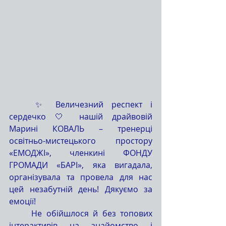
	✨ Величезний респект і 
сердечко 🤍 нашій драйвовій 
Марині КОВАЛЬ – тренерці 
освітньо-мистецького простору 
«ЕМОДЖІ», членкині ФОНДУ 
ГРОМАДИ «БАРІ», яка вигадала, 
організувала та провела для нас 
цей незабутній день! Дякуємо за 
емоції!
	Не обійшлося й без топових 
інтерактивів на знайомство і 