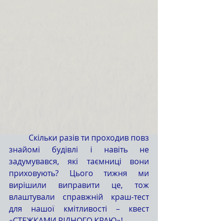
	Скільки разів ти проходив повз 
знайомі будівлі і навіть не 
задумувався, які таємниці вони 
приховують? Цього тижня ми 
вирішили виправити це, тож 
влаштували справжній краш-тест 
для нашої кмітливості – квест 
«СТЕЖКАМИ РІДНОГО КРАЮ»!