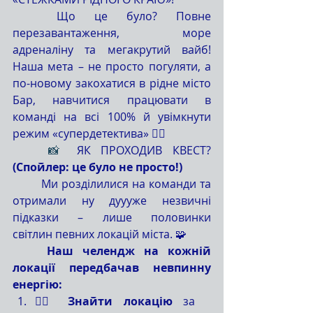
	Що це було? Повне 
перезавантаження, море 
адреналіну та мегакрутий вайб! 
Наша мета – не просто погуляти, а 
по-новому закохатися в рідне місто 
Бар, навчитися працювати в 
команді на всі 100% й увімкнути 
режим «супердетектива» 🕵️‍♂️
📸 
ЯК ПРОХОДИВ КВЕСТ? 
(Спойлер: це було не просто!)
	Ми розділилися на команди та 
отримали ну дуууже незвичні 
підказки – лише половинки 
світлин
певних локацій міста. 🧩
	Наш челендж на кожній 
локації передбачав невпинну 
енергію:
🏃‍♂️ 
Знайти локацію
 за 