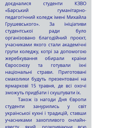
доєдналися студенти КЗВО 
«Барський гуманітарно-
педагогічний коледж імені Михайла 
Грушевського». За ініціативи 
студентської ради було 
організовано благодійний проєкт, 
учасниками якого стали академічні 
групи коледжу, котрі за допомогою 
жеребкування обирали країни 
Євросоюзу та готували їхні 
національні страви. Приготовані 
смаколики будуть презентовані на 
ярмаркові 15 травня, де всі охочі 
зможуть придбати і скуштувати їх.
	Також із нагоди Дня Європи 
студенти занурились у світ 
української кухні і традицій, ставши 
учасниками захопливого онлайн-
квесту, який, розкриваючи всю 