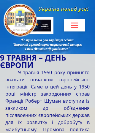
Комунальний заклад вищої освіти
"Барський гуманітарно-педагогічний коледж
імені Михайла Грушевського"
9 ТРАВНЯ – ДЕНЬ
ЄВРОПИ
	9 травня 1950 року прийнято 
вважати початком європейської 
інтеграції. Саме в цей день у 1950 
році міністр закордонних справ 
Франції Роберт Шуман виступив із 
закликом до об’єднання 
післявоєнних європейських держав 
для їх розвитку і добробуту в 
майбутньому. Промова політика 