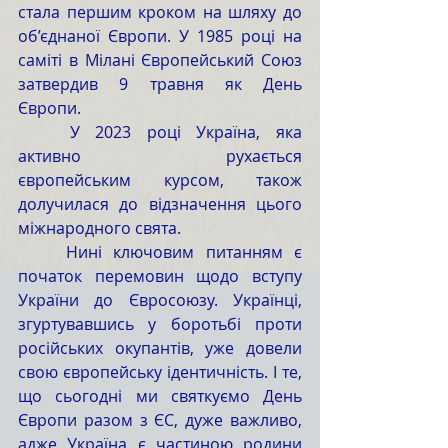
стала першим кроком на шляху до 
об’єднаної Європи. У 1985 році на 
саміті в Мілані Європейський Союз 
затвердив 9 травня як День 
Європи. 
	У 2023 році Україна, яка 
активно рухається 
європейським курсом, також 
долучилася до відзначення цього 
міжнародного свята.
	Нині ключовим питанням є 
початок перемовин щодо вступу 
України до Євросоюзу. Українці, 
згуртувавшись у боротьбі проти 
російських окупантів, уже довели 
свою європейську ідентичність. І те, 
що сьогодні ми святкуємо День 
Європи разом з ЄС, дуже важливо, 
адже Україна є частиною родини 