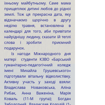
їхньому майбутньому. Саме мама 
прищеплює дитині любов до рідної 
землі. Тож ця прекрасна дата, яку 
відзначаємо щорічно в другу 
неділю травня, встановлена в 
календарі для того, аби привітати 
найріднішу людину, сказати їй теплі 
слова і зробити  приємний 
подарунок. 
  Із нагоди Міжнародного дня 
матері  студенти КЗВО «Барський 
гуманітарно-педагогічний коледж 
імені Михайла Грушевського» 
підготували вітальну відеолистівку. 
Активну участь у заході взяли: 
Владислава Новаковська, Аліна 
Рибак, Анна Важеніна, Марія 
Коваль (11-М група); Богдан 
Заболотний, Владислав Колодій (1-