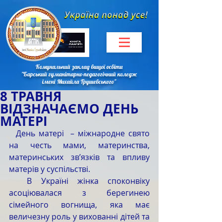
Комунальний заклад вищої освіти
"Барський гуманітарно-педагогічний коледж
імені Михайла Грушевського"
8 ТРАВНЯ
ВІДЗНАЧАЄМО ДЕНЬ
МАТЕРІ
  День матері  – міжнародне свято 
на честь мами, материнства, 
материнських зв’язків та впливу 
матерів у суспільстві.
  В Україні жінка споконвіку 
асоціювалася з берегинею 
сімейного вогнища, яка має 
величезну роль у вихованні дітей та 