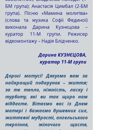
БМ група); Анастасія Цимбал (2-БМ 
група). Пісню «Мамина молитва» 
(слова та музика Софії Фединої) 
виконала Дарина Кузнєцова – 
куратор 11-М групи. Режисер 
відеомонтажу – Надія Блідченко. 
Дарина КУЗНЄЦОВА, 
куратор 11-М групи 
Дорогі матусі! Дякуємо вам за 
найкращий подарунок – життя; 
за те тепло, ніжність, ласку і 
турботу, які ви так щиро нам 
віддаєте. Вітаємо вас із Днем 
матері і бажаємо душевних сил, 
життєвої мудрості, ангельського 
терпіння, жіночого щастя, 