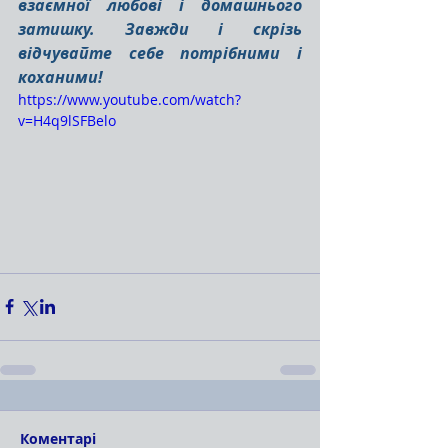
взаємної любові і домашнього 
затишку. Завжди і скрізь 
відчувайте себе потрібними і 
коханими! 
https://www.youtube.com/watch?
v=H4q9lSFBelo
Коментарі