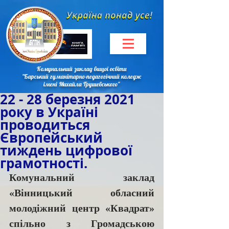
Комунальний заклад вищої освіти
"Барський гуманітарно-педагогічний коледж
імені Михайла Грушевського"
22 - 28 березня 2021
року в Україні
проводиться
Європейський
тиждень цифрової
грамотності.
Комунальний заклад 
«Вінницький обласний 
молодіжний центр «Квадрат» 
спільно з Громадською 