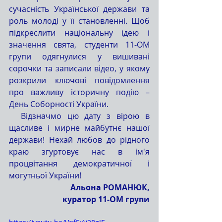
сучасність Української держави та 
роль молоді у її становленні. Щоб 
підкреслити національну ідею і 
значення свята, студенти 11-ОМ 
групи одягнулися у вишивані 
сорочки та записали відео, у якому 
розкрили ключові повідомлення 
про важливу історичну подію – 
День Соборності України. 
  Відзначмо цю дату з вірою в 
щасливе і мирне майбутнє нашої 
держави! Нехай любов до рідного 
краю згуртовує нас в ім'я 
процвітання демократичної і 
могутньої України!
Альона РОМАНЮК,
 куратор 11-ОМ групи