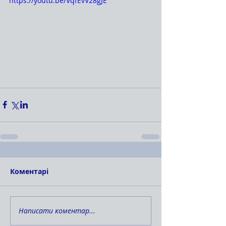
https://youtu.be/VqfEvV28gJE
Коментарі
Написати коментар...