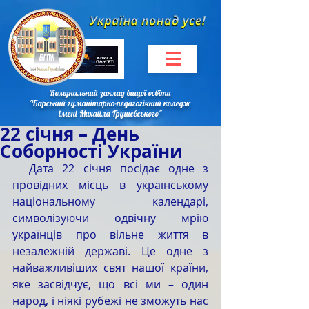
Комунальний заклад вищої освіти
"Барський гуманітарно-педагогічний коледж
імені Михайла Грушевського"
22 січня – День
Соборності України
  Дата 22 січня посідає одне з 
провідних місць в українському 
національному календарі, 
символізуючи одвічну мрію 
українців про вільне життя в 
незалежній державі. Це одне з 
найважливіших свят нашої країни, 
яке засвідчує, що всі ми – один 
народ, і ніякі рубежі не зможуть нас 