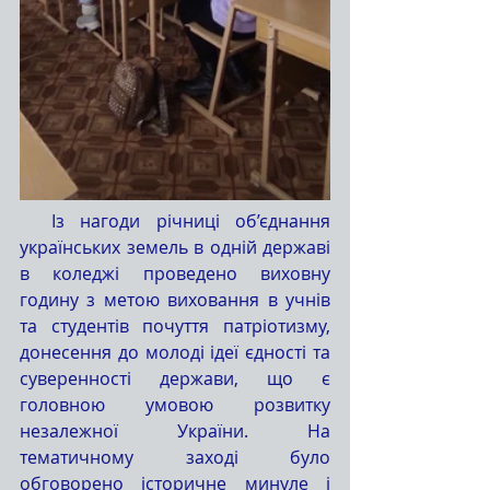
  Із нагоди річниці об’єднання 
українських земель в одній державі 
в коледжі проведено виховну 
годину з метою виховання в учнів 
та студентів почуття патріотизму, 
донесення до молоді ідеї єдності та 
суверенності держави, що є 
головною умовою розвитку 
незалежної України. На 
тематичному заході було 
обговорено історичне минуле і 