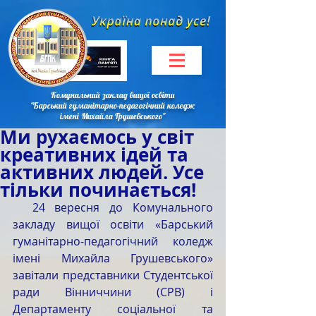
Комунальний заклад вищої освіти
"Барський гуманітарно-педагогічний коледж
імені Михайла Грушевського"
Ми рухаємось у світ
креативних ідей та
активних людей. Усе
тільки починається!
  24 вересня до Комунального 
закладу вищої освіти «Барський 
гуманітарно-педагогічний коледж 
імені Михайла Грушевського» 
завітали представники Студентської 
ради Вінниччини (СРВ) і 
Департаменту соціальної та 