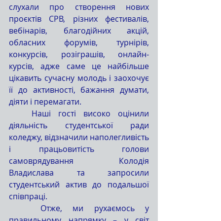
слухали про створення нових 
проєктів СРВ, різних фестивалів, 
вебінарів, благодійних акцій, 
обласних форумів, турнірів, 
конкурсів, розіграшів, онлайн-
курсів, адже саме це найбільше 
цікавить сучасну молодь і заохочує 
її до активності, бажання думати, 
діяти і перемагати.
   Наші гості високо оцінили 
діяльність студентської ради 
коледжу, відзначили наполегливість 
і працьовитість голови 
самоврядування Колодія 
Владислава та запросили 
студентський актив до подальшої 
співпраці.
   Отже, ми рухаємось у 
правильному напрямку – у світ 