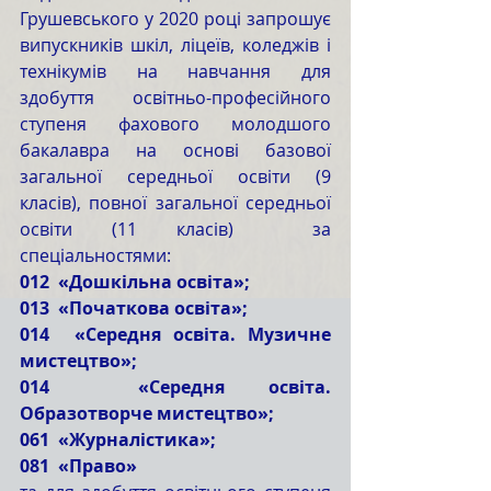
Грушевського у 2020 році запрошує 
випускників шкіл, ліцеїв, коледжів і 
технікумів на навчання для 
здобуття освітньо-професійного 
ступеня фахового молодшого 
бакалавра на основі базової 
загальної середньої освіти (9 
класів), повної загальної середньої 
освіти (11 класів)  за 
спеціальностями:
012  «Дошкільна освіта»;
013  «Початкова освіта»;
014  «Середня освіта. Музичне 
мистецтво»;
014  «Середня освіта. 
Образотворче мистецтво»;
061  «Журналістика»;
081  «Право»