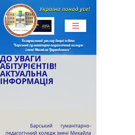
Комунальний заклад вищої освіти
"Барський гуманітарно-педагогічний коледж
імені Михайла Грушевського"
ДО УВАГИ
АБІТУРІЄНТІВ!
АКТУАЛЬНА
ІНФОРМАЦІЯ
   Барський гуманітарно-
педагогічний коледж імені Михайла 