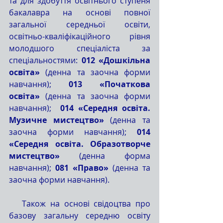
та для здобуття освітнього ступеня 
бакалавра на основі повної 
загальної середньої освіти, 
освітньо-кваліфікаційного рівня 
молодшого спеціаліста за  
спеціальностями: 
012 «Дошкільна 
освіта»
 (денна та заочна форми 
навчання); 
013 «Початкова 
освіта»
 (денна та заочна форми 
навчання);  
014 «Середня освіта. 
Музичне мистецтво»
 (денна та 
заочна форми навчання); 
014 
«Середня освіта. Образотворче 
мистецтво»
 (денна форма 
навчання); 
081 «Право»
 (денна та 
заочна форми навчання).
   Також на основі свідоцтва про 
базову загальну середню освіту 