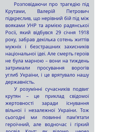
    Розповідаючи про трагедію під 
Крутами, Валерій Петрович 
підкреслив, що нерівний бій під між 
вояками УНР та армією радянської 
Росії, який відбувся 29 січня 1918 
року, забрав декілька сотень життів 
мужніх і безстрашних захисників 
національної ідеї. Але смерть героїв 
не була марною – вони на тиждень 
затримали просування ворогів 
углиб України, і це врятувало нашу 
державність.
   У розумінні сучасників подвиг 
крутян – це приклад свідомої 
жертовності заради існування 
вільної і незалежної України. Тож 
сьогодні ми повинні пам’ятати 
героїчний, але водночас і гіркий 
досвід Крут: як відомо, через 