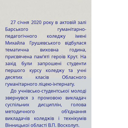
   27 січня 2020 року в актовій залі 
Барського гуманітарно-
педагогічного коледжу імені 
Михайла Грушевського відбулася 
тематична виховна година, 
присвячена пам’яті героїв Крут. На 
захід були запрошені студенти 
першого курсу коледжу та учні 
десятих класів Обласного 
гуманітарного ліцею-інтернату.
   До учнівсько-студентської молоді 
звернувся з промовою викладач 
суспільних дисциплін, голова 
методичного об’єднання 
викладачів коледжів і технікумів 
Вінницької області В.П. Восколуп.