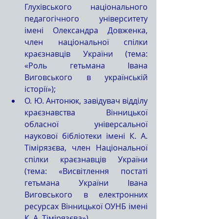
Глухівського національного 
педагогічного університету 
імені Олександра Довженка, 
член національної спілки 
краєзнавців України (тема: 
«Роль гетьмана Івана 
Виговського в українській 
історії»);  
О. Ю. Антонюк, завідувач відділу 
краєзнавства Вінницької 
обласної універсальної 
наукової бібліотеки імені К. А. 
Тімірязєва, член Національної 
спілки краєзнавців України 
(тема: «Висвітлення постаті 
гетьмана України Івана 
Виговського в електронних 
ресурсах Вінницької ОУНБ імені 
К. А. Тімірязєва»). 