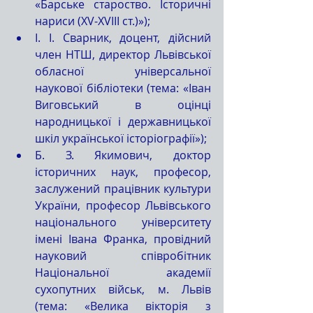
«Барське староство. Історичні 
нариси (XV-XVIII ст.)»);  
І. І. Сварник, доцент, дійсний 
член НТШ, директор Львівської 
обласної універсальної 
наукової бібліотеки (тема: «Іван 
Виговський в оцінці 
народницької і державницької 
шкіл української історіографії»);  
Б. З. Якимович, доктор 
історичних наук, професор, 
заслужений працівник культури 
України, професор Львівського 
національного університету 
імені Івана Франка, провідний 
науковий співробітник 
Національної академії 
сухопутних військ, м. Львів 
(тема: «Велика вікторія з 