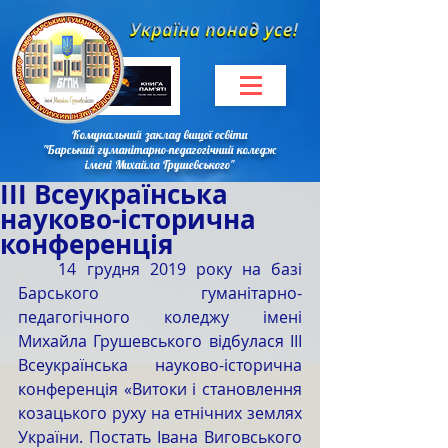
Комунальний заклад вищої освіти
"Барський гуманітарно-педагогічний коледж
імені Михайла Грушевського"
III Всеукраїнська
науково-історична
конференція
    14 грудня 2019 року на базі 
Барського гуманітарно-
педагогічного коледжу імені 
Михайла Грушевського відбулася III 
Всеукраїнська науково-історична 
конференція «Витоки і становлення 
козацького руху на етнічних землях 
України. Постать Івана Виговського 