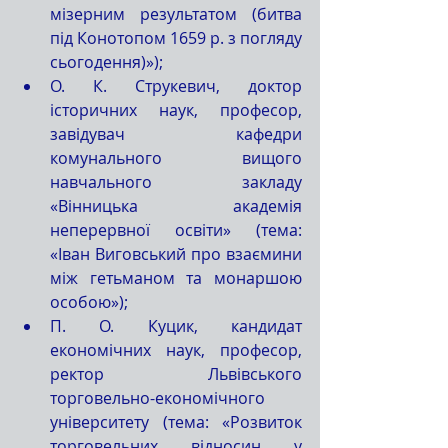
мізерним результатом (битва 
під Конотопом 1659 р. з погляду 
сьогодення)»);  
О. К. Струкевич, доктор 
історичних наук, професор, 
завідувач кафедри 
комунального вищого 
навчального закладу 
«Вінницька академія 
неперервної освіти» (тема: 
«Іван Виговський про взаємини 
між гетьманом та монаршою 
особою»);  
П. О. Куцик, кандидат 
економічних наук, професор, 
ректор Львівського 
торговельно-економічного 
університету (тема: «Розвиток 
торговельних відносин у 