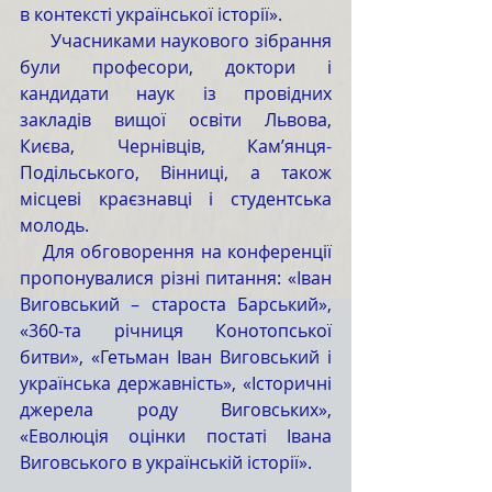
в контексті української історії».
      Учасниками наукового зібрання 
були професори, доктори і 
кандидати наук із провідних 
закладів вищої освіти Львова, 
Києва, Чернівців, Кам’янця-
Подільського, Вінниці, а також 
місцеві краєзнавці і студентська 
молодь.
    Для обговорення на конференції 
пропонувалися різні питання: «Іван 
Виговський – староста Барський», 
«360-та річниця Конотопської 
битви», «Гетьман Іван Виговський і 
українська державність», «Історичні 
джерела роду Виговських», 
«Еволюція оцінки постаті Івана 
Виговського в українській історії».