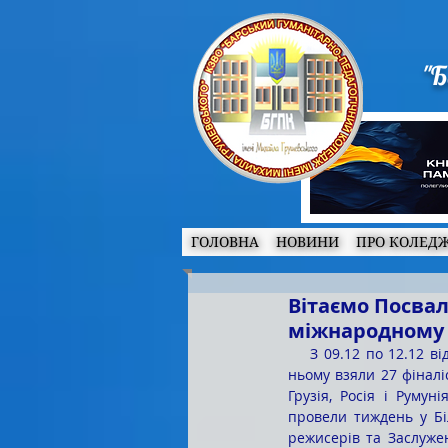
"Б
ГОЛОВНА
НОВИНИ
ПРО КОЛЕД
Вітаємо Посвал
міжнародному 
    З 09.12 по 12.12 відбувся фінальний 28- ий міжнародний конкурс польської поезії  “Kresy “. Участь у 
ньому взяли 27 фіналіс
Грузія, Росія і Румун
провели тиждень у Бі
режисерів та Заслужен