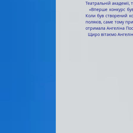
Театральній академії,
  «Вперше конкурс був організований у 1998 році в річницю святкування 200-річчя Адама Міцкевича. 
Коли був створений ко
поляків, саме тому при
отримала Ангеліна Посв
  Щиро вітаємо Ангелі