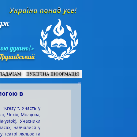
едж
ною душею!»
Грушевський
ЛАДАЧАМ
ПУБЛІЧНА ІНФОРМАЦІЯ
могою в
н, Чехія, Молдова, 
ałystok). Учасники 
асах, навчалися у 
 театрі ляльок та 