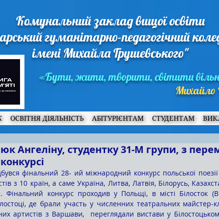
Комунальний заклад вищої освіти
арський гуманітарно-педагогічний кол
імені Михайла Грушевського"
«Бути, жити, творити, світити віль
Михайло 
Ж
ОСВІТНЯ ДІЯЛЬНІСТЬ
АБІТУРІЄНТАМ
СТУДЕНТАМ
ВИК
юк Ангеліну, студентку 31-М групи, з пере
конкурсі
тів з 10 країн, а саме Україна, Литва, Латвія, Білорусь, Казахста
ія. Фінальний конкурс проходив у Польщі, в місті Білосток (Bi
лостоці, де брали участь у численних театральних майстер-кл
их артистів з Варшави,  переглядали вистави у Білостоцькому