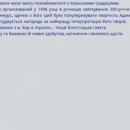
 також мали змогу познайомитися з польськими традиціями.
нкурс, однією з його ідей було популяризувати творчість Адам
суджується нагорода за найкращу інтерпретацію його творів.  Ць
алюк з м. Бар в Україні», - пише Білостоцька газета.
ну та бажаємо їй нових здобутків, натхнення і великого щастя.