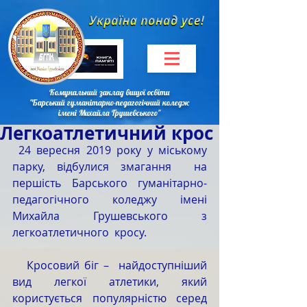
Комунальний заклад вищої освіти
"Барський гуманітарно-педагогічний коледж
імені Михайла Грушевського"
Легкоатлетичний крос
 24 вересня 2019 року у міському 
парку, відбулися змагання  на 
першість Барського гуманітарно-
педагогічного коледжу імені 
Михайла Грушевського з 
легкоатлетичного  кросу.
   Кросовий біг –  найдоступніший 
вид легкої атлетики, який  
користується популярністю серед 