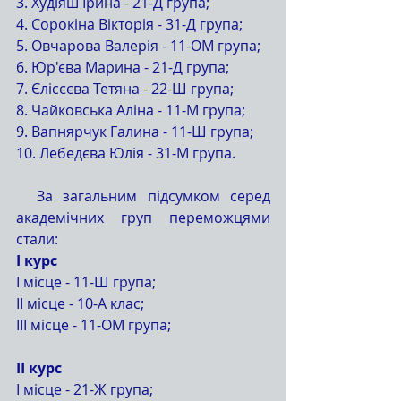
3. Худіяш Ірина - 21-Д група;
4. Сорокіна Вікторія - 31-Д група;
5. Овчарова Валерія - 11-ОМ група;
6. Юр'єва Марина - 21-Д група;
7. Єлісєєва Тетяна - 22-Ш група;
8. Чайковська Аліна - 11-М група;
9. Вапнярчук Галина - 11-Ш група;
10. Лебедєва Юлія - 31-М група.
  За загальним підсумком серед 
академічних груп переможцями 
стали:
І курс
І місце - 11-Ш група;
ІІ місце - 10-А клас;
ІІІ місце - 11-ОМ група;
ІІ курс
І місце - 21-Ж група;