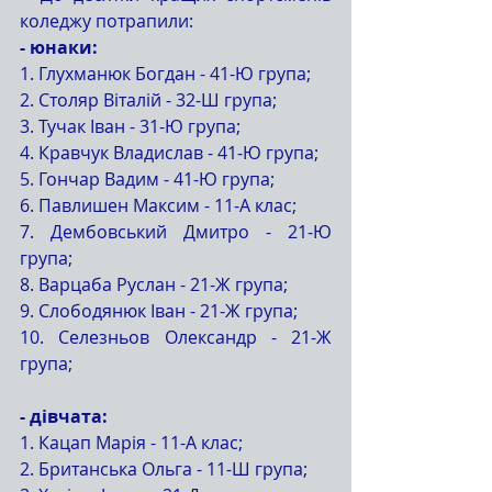
коледжу потрапили:
- юнаки: 
1. Глухманюк Богдан - 41-Ю група;
2. Столяр Віталій - 32-Ш група;
3. Тучак Іван - 31-Ю група;
4. Кравчук Владислав - 41-Ю група;
5. Гончар Вадим - 41-Ю група;
6. Павлишен Максим - 11-А клас;
7. Дембовський Дмитро - 21-Ю 
група;
8. Варцаба Руслан - 21-Ж група;
9. Слободянюк Іван - 21-Ж група;
10. Селезньов Олександр - 21-Ж 
група;
- дівчата:
1. Кацап Марія - 11-А клас;
2. Британська Ольга - 11-Ш група;