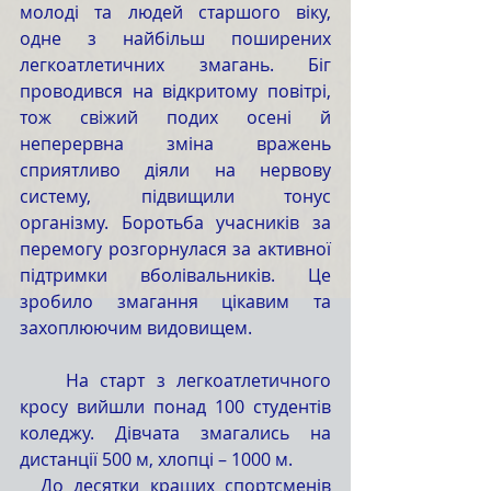
молоді та людей старшого віку, 
одне з найбільш поширених 
легкоатлетичних змагань. Біг 
проводився на відкритому повітрі, 
тож свіжий подих осені й 
неперервна зміна вражень 
сприятливо діяли на нервову 
систему, підвищили тонус 
організму. Боротьба учасників за 
перемогу розгорнулася за активної 
підтримки вболівальників. Це 
зробило змагання цікавим та 
захоплюючим видовищем. 
    На старт з легкоатлетичного 
кросу вийшли понад 100 студентів 
коледжу. Дівчата змагались на 
дистанції 500 м, хлопці – 1000 м.
  До десятки кращих спортсменів 