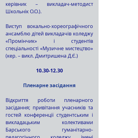
керівник – викладач-методист 
Школьнік О.О.).
Виступ вокально-хореографічного 
ансамблю дітей викладачів коледжу 
«Промінчик» і студентів 
спеціальності «Музичне мистецтво» 
(кер. – викл. Дмитришена Д.Є.)
10.30-12.30
Пленарне засідання
Відкриття роботи пленарного 
засідання; привітання учасників та 
гостей конференції студентським і 
викладацьким колективами 
Барського гуманітарно-
педагогічного коледжу імені 