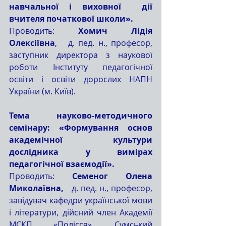
навчальної і виховної  дії 
вчителя початкової школи».
Проводить: 
Хомич Лідія 
Олексіївна
,   д. пед. н., професор, 
заступник директора з наукової 
роботи Інституту педагогічної 
освіти і освіти дорослих НАПН 
України (м. Київ).    
Тема науково-методичного 
семінару: «Формування основ 
академічної культури 
дослідника у вимірах 
педагогічної взаємодії».
Проводить: 
Семеног Олена 
Миколаївна,
   д. пед. н., професор, 
завідувач кафедри української мови 
і літератури, дійсний член Академії 
МСКП «Полісся», Сумський 