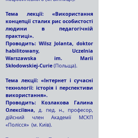
Тема лекції: «Використання 
концепції сталих рис особистості 
людини в педагогічній 
практиці».
Проводить: Wilsz Jolanta, doktor 
habilitowany, Uczelnia 
Warszawska im. Marii 
Skłodowskiej-Curie
 (Польща).
Тема лекції: «Інтернет і сучасні 
технології: історія і перспективи 
використання».
Проводить: Козлакова Галина 
Олексіївна,
 д. пед. н., професор, 
дійсний член Академії МСКП 
«Полісся»  (м. Київ).