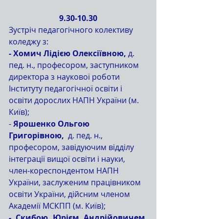
9.30-10.30
Зустріч педагогічного колективу 
коледжу з: 
- Хомич Лідією Олексіївною,
 д. 
пед. н., професором, заступником 
директора з наукової роботи 
Інституту педагогічної освіти і 
освіти дорослих НАПН України (м. 
Київ); 
- 
Ярошенко Ольгою 
Григорівною,
  д. пед. н., 
професором, завідуючим відділу 
інтеграції вищої освіти і науки, 
член-кореспондентом НАПН  
України, заслуженим працівником 
освіти України, дійсним членом 
Академії МСКПП (м. Київ); 
- Скибою Юрієм Андрійовичем,