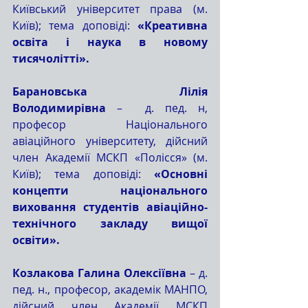
Київський університет права (м. 
Київ); тема доповіді: 
«Креативна 
освіта і наука в новому 
тисячолітті».
Барановська Лілія 
Володимирівна
 –  д. пед. н, 
професор Національного 
авіаційного університету, дійсний 
член Академії МСКП «Полісся» (м. 
Київ); тема доповіді: 
«Основні 
концепти національного 
виховання студентів авіаційно-
технічного закладу вищої 
освіти».
Козлакова Галина Олексіївна
 – д. 
пед. н., професор, академік МАНПО, 
дійсний член Академії МСКП 