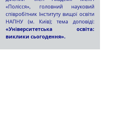
«Полісся», головний науковий 
співробітник Інституту вищої освіти 
НАПНУ (м. Київ); тема доповіді: 
«Університетська освіта: 
виклики сьогодення».
Онкович Ганна Володимирівна 
– 
д. пед. наук, професор, к. філ. н, 
дійсний член Академії МСКП 
«Полісся» (м. Київ); тема доповіді: 
«Педагогічна благодидактика 
вчителя української мови».
Савчук Петро Нестерович 
– к. пед. 
н., член-кореспондент Академії 
МСКП «Полісся», директор 
Барського гуманітарно-
педагогічного коледжу імені 