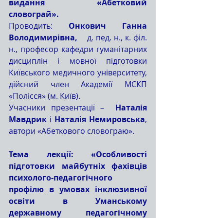
видання «Абетковий 
словограй».
Проводить: 
Онкович Ганна 
Володимирiвна,
    д. пед. н., к. філ. 
н., професор кафедри гуманітарних 
дисциплін і мовної підготовки 
Київського медичного університету,  
дійсний член Академії МСКП 
«Полісся» (м. Київ).
Учасники презентації –  
Наталія 
Мавдрик
 і 
Наталія Немировська
, 
автори «Абеткового словограю».
Тема лекції: «Особливості 
підготовки майбутніх фахівців 
психолого-педагогічного 
профілю в умовах інклюзивної 
освіти в Уманському 
державному педагогічному 