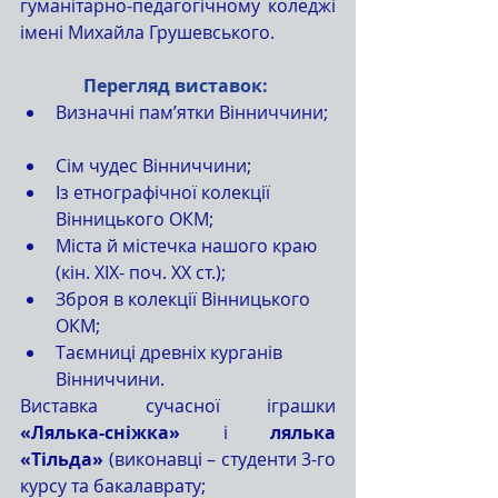
гуманітарно-педагогічному коледжі 
імені Михайла Грушевського.
Перегляд виставок:
Визначні пам’ятки Вінниччини; 
Сім чудес Вінниччини;  
Із етнографічної колекції 
Вінницького ОКМ;  
Міста й містечка нашого краю 
(кін. XIX- поч. XX ст.);  
Зброя в колекції Вінницького 
ОКМ;  
Таємниці древніх курганів 
Вінниччини. 
Виставка сучасної іграшки 
«Лялька-сніжка»
 і 
лялька 
«Тільда»
 (виконавці – студенти 3-го 
курсу та бакалаврату;