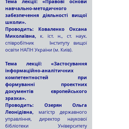
Тема лекції: «Правові основи 
навчально-методичного 
забезпечення діяльності вищої 
школи».
Проводить: Коваленко Оксана 
Миколаївна,
 к. іст. н., ст. наук. 
співробітник    Інституту вищої  
освіти НАПН України (м. Київ).
Тема лекції: «Застосування 
інформаційно-аналітичних 
компетентностей при 
формуванні проектних 
документів європейського 
зразка».
Проводить: Озерян Ольга 
Леонідівна, 
магістр державного 
управління, директор наукової 
бібліотеки Університету 