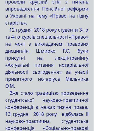
провели круглий стіл з питань 
впровадження Пенсійної реформи 
в Україні на тему «Право на гідну 
старість».
   12 грудня  2018 року студенти 3-го 
та 4-го курсів спеціальності «Право»  
на чолі з викладачем правових 
дисциплін Шмирко Г.О. були 
присутні на лекції-тренінгу 
«Актуальні питання нотаріальної 
діяльності сьогодення» за участі 
приватного нотаріуса Мельника 
О.М.
  Вже стало традицією проведення 
студентської науково-практичної 
конференції в межах тижня права. 
13 грудня  2018 року  відбулась II 
науково-практична студентська 
конференція «Соціально-правові 