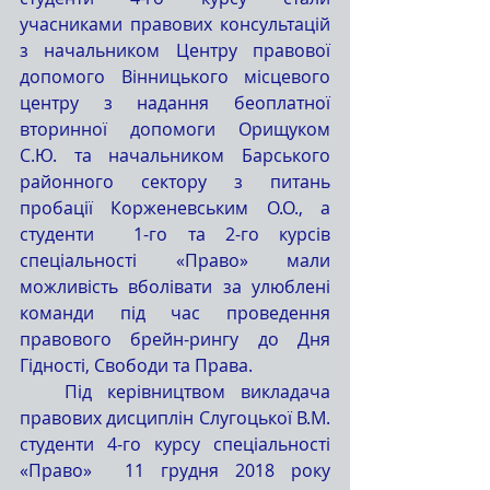
учасниками правових консультацій 
з начальником Центру правової 
допомого Вінницького місцевого 
центру з надання беоплатної 
вторинної допомоги Орищуком 
С.Ю. та начальником Барського 
районного сектору з питань 
пробації Корженевським О.О., а 
студенти  1-го та 2-го курсів 
спеціальності «Право» мали 
можливість вболівати за улюблені 
команди під час проведення 
правового брейн-рингу до Дня 
Гідності, Свободи та Права.
   Під керівництвом викладача 
правових дисциплін Слугоцької В.М. 
студенти 4-го курсу спеціальності 
«Право»  11 грудня 2018 року 