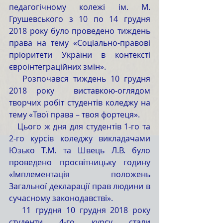
педагогічному колежі ім. М. 
Грушевського з 10 по 14 грудня 
2018 року було проведено тиждень 
права на тему «Соціально-правові 
пріоритети України в контексті 
євроінтеграційних змін».
   Розпочався тиждень 10 грудня 
2018 року  виставкою-оглядом 
творчих робіт студентів коледжу на 
тему «Твої права – твоя фортеця».
   Цього ж дня для студентів 1-го та 
2-го курсів коледжу викладачами 
Юзько Т.М. та Швець Л.В. було 
проведено просвітницьку годину 
«Імплементація положень 
Загальної декларації прав людини в 
сучасному законодавстві».
   11 грудня 10 грудня 2018 року 
студенти 4-го курсу стали 