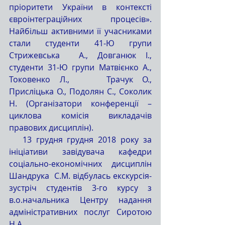
пріоритети України в контексті 
євроінтеграційних процесів». 
Найбільш активними її учасниками 
стали студенти 41-Ю групи 
Стрижевська  А., Довганюк І., 
студенти 31-Ю групи Матвієнко А., 
Токовенко Л.,    Трачук О., 
Присліцька О., Подолян С., Соколик 
Н. (Організатори конференції – 
циклова комісія викладачів 
правових дисциплін).
   13 грудня грудня 2018 року за 
ініціативи завідувача кафедри 
соціально-економічних дисциплін 
Шандрука  С.М. відбулась екскурсія-
зустріч студентів 3-го курсу з 
в.о.начальника Центру надання 
адміністративних послуг Сиротою 
Н.А.