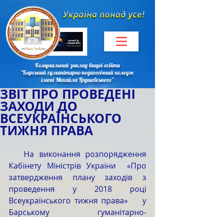
Комунальний заклад вищої освіти
"Барський гуманітарно-педагогічний коледж
імені Михайла Грушевського"
ЗВІТ ПРО ПРОВЕДЕНІ
ЗАХОДИ ДО
ВСЕУКРАЇНСЬКОГО
ТИЖНЯ ПРАВА
   На виконання розпорядження 
Кабінету Міністрів України  «Про 
затвердження плану заходів з 
проведення у 2018 році  
Всеукраїнського тижня права»    у 
Барському гуманітарно-