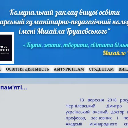
Комунальний заклад вищої освіти
арський гуманітарно-педагогічний кол
імені Михайла Грушевського"
«Бути, жити, творити, світити віль
Михайло 
Ж
ОСВІТНЯ ДІЯЛЬНІСТЬ
АБІТУРІЄНТАМ
СТУДЕНТАМ
ВИК
пам'яті...
    13 вересня 2018 року пішов із життя 
Чернілевський Дмитро В
український вчений, доктор п
професор, засновник і пе
Академії міжнародного сп