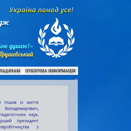
едж
ною душею!»
Грушевський
ЛАДАЧАМ
ПУБЛІЧНА ІНФОРМАЦІЯ
олодимирович, 
едагогічних наук, 
рший президент 
івробітництва з 