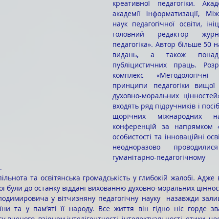
креативної педагогіки. Акад
академії інформатизації, Між
наук педагогічної освіти, іні
головний редактор журна
педагогіка». Автор більше 50 
видань, а також понад
публіцистичних праць. Розр
комплекс «Методологічні 
принципи педагогіки вищої 
духовно-моральних цінностей»
входять ряд підручників і посіб
щорічних міжнародних нау
конференцій за напрямком «
особистості та інноваційні освіт
неодноразово проводилис
гуманітарно-педагогічном
. 
ої були до останку віддані вихованню духовно-моральних ціннос
ни та у пам’яті її народу. Все життя він гідно ніс горде зв
 вченого, взірцем інтелігентності, інтелектуальності, етики, чес