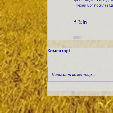
   Нехай Бог посилає 
Коментарі
Написати коментар...