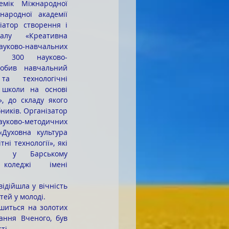
емік Міжнародної 
народної академії 
ціатор створення і 
лу «Креативна 
науково-навчальних 
 300 науково-
обив навчальний 
та технологічні 
школи на основі 
, до складу якого 
ників. Організатор 
ково-методичних 
Духовна культура 
ні технології», які 
я у Барському 
у коледжі імені 
тей у молоді.
ання Вченого, був 
ті.