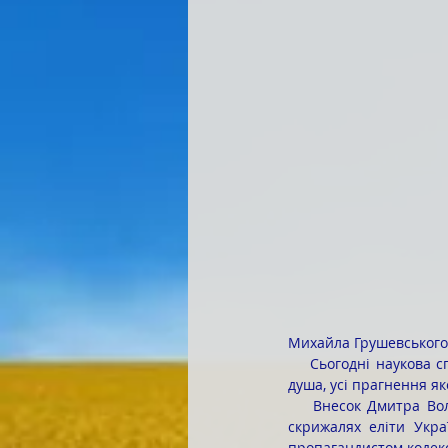
Михайла Грушевського
    Сьогодні наукова спільнота та освітянська громадськість у глибокій жалобі. Адже відійшла у вічність 
душа, усі прагнення як
    Внесок Дмитра Володимировича у вітчизняну педагогічну науку  назавжди залишиться на золотих 
скрижалях еліти Украї
пропагандистом кодексу